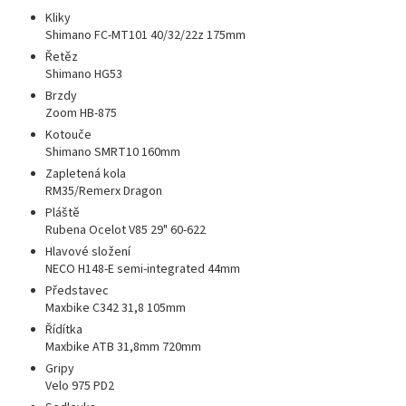
Kliky
Shimano FC-MT101 40/32/22z 175mm
Řetěz
Shimano HG53
Brzdy
Zoom HB-875
Kotouče
Shimano SMRT10 160mm
Zapletená kola
RM35/Remerx Dragon
Pláště
Rubena Ocelot V85 29" 60-622
Hlavové složení
NECO H148-E semi-integrated 44mm
Představec
Maxbike C342 31,8 105mm
Řídítka
Maxbike ATB 31,8mm 720mm
Gripy
Velo 975 PD2