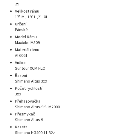
29
Velikost rámu
17" M , 19" L ,21 XL
Určení
Pánské
Model Rámu
Maxbike M509
Materiál rámu
Al 6061
Vidlice
Suntour XCM HLO
Řazení
Shimano Altus 3x9
Počet rychlostí
3x9
Přehazovačka
Shimano Altus-9 SLM2000
Přesmykač
Shimano Altus 9
Kazeta
Shimano HG400 11-32z