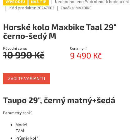
Průměrné
Neohodnoceno
Podrobnosti hodnocení
VÝPRODEJ
NÁŠ TIP
hodnocení
R
Kód produktu:
20247003
Značka:
MAXBIKE
produktu
je
M
Horské kolo Maxbike Taal 29"
0,0
z
A
černo-šedý M
5
hvězdiček.
Původní cena:
Cena nyní:
10 990 Kč
9 490 Kč
Měrná
cena:
ZVOLTE VARIANTU
Taupo 29", černý matný+šedá
Parametry zboží
Model
TAAL
Průměr kol "