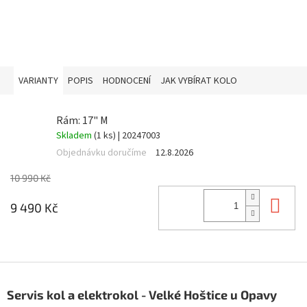
VARIANTY
POPIS
HODNOCENÍ
JAK VYBÍRAT KOLO
Rám: 17" M
Skladem
(1 ks)
| 20247003
Objednávku doručíme
12.8.2026
10 990 Kč
Do 
9 490 Kč
Z
á
Servis kol a elektrokol - Velké Hoštice u Opavy
p