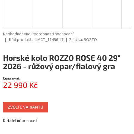
Průměrné
Neohodnoceno
Podrobnosti hodnocení
hodnocení
Kód produktu:
JMCT_11496-17
Značka:
ROZZO
produktu
je
Horské kolo ROZZO ROSE 40 29"
0,0
z
2026 - růžový opar/fialový gra
5
hvězdiček.
Cena nyní:
22 990 Kč
Měrná
cena:
ZVOLTE VARIANTU
Detailní informace