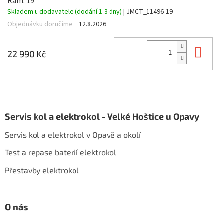
Rám: 19"
Skladem u dodavatele (dodání 1-3 dny)
| JMCT_11496-19
Objednávku doručíme
12.8.2026
Do 
22 990 Kč
Z
á
Servis kol a elektrokol - Velké Hoštice u Opavy
p
a
Servis kol a elektrokol v Opavě a okolí
t
í
Test a repase baterií elektrokol
Přestavby elektrokol
O nás