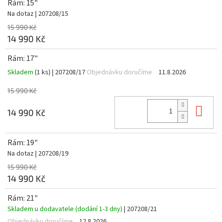
Rám: 15"
Na dotaz
| 207208/15
15 990 Kč
14 990 Kč
Rám: 17"
Skladem
(1 ks)
| 207208/17
Objednávku doručíme
11.8.2026
15 990 Kč
Do 
14 990 Kč
Rám: 19"
Na dotaz
| 207208/19
15 990 Kč
14 990 Kč
Rám: 21"
Skladem u dodavatele (dodání 1-3 dny)
| 207208/21
Objednávku doručíme
12.8.2026