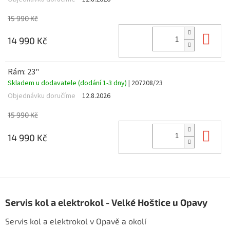
15 990 Kč
Do 
14 990 Kč
Rám: 23"
Skladem u dodavatele (dodání 1-3 dny)
| 207208/23
Objednávku doručíme
12.8.2026
15 990 Kč
Do 
14 990 Kč
Z
á
Servis kol a elektrokol - Velké Hoštice u Opavy
p
a
Servis kol a elektrokol v Opavě a okolí
t