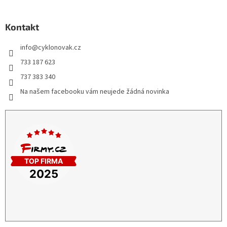
Kontakt
info
@
cyklonovak.cz
733 187 623
737 383 340
Na našem facebooku vám neujede žádná novinka