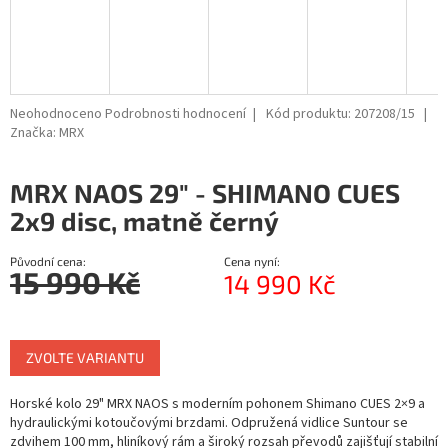
R
M
A
Průměrné
Neohodnoceno
Podrobnosti hodnocení
Kód produktu:
207208/15
hodnocení
Značka:
MRX
produktu
je
MRX NAOS 29" - SHIMANO CUES
0,0
z
2x9 disc, matně černý
5
hvězdiček.
Původní cena:
Cena nyní:
15 990 Kč
14 990 Kč
Měrná
cena:
ZVOLTE VARIANTU
Horské kolo 29" MRX NAOS s moderním pohonem Shimano CUES 2×9 a
hydraulickými kotoučovými brzdami. Odpružená vidlice Suntour se
zdvihem 100 mm, hliníkový rám a široký rozsah převodů zajišťují stabilní