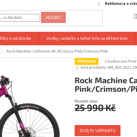
Reklamace a vrá
HLEDAT
ěžky a odrážedla
Vozíky, sedačky a tažné tyče na dětské kolo
Rock Machine Catherine 40-29 /Gloss Pink/Crimson/Pink
Průměrné
2 hodnocení
Podr
VÝPRODEJ
hodnocení
Kód produktu:
RM_803.2022.29
produktu
Rock Machine Ca
je
5,0
Pink/Crimson/P
z
5
hvězdiček.
Původní cena:
25 990 Kč
Měrná
cena:
ZVOLTE VARIANTU