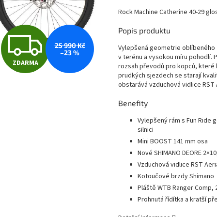
Rock Machine Catherine 40-29 glos
Popis produktu
Z
25 990 Kč
Vylepšená geometrie oblíbeného 2
–23 %
v terénu a vysokou míru pohodlí.
ZDARMA
D
rozsah převodů pro kopců, které 
prudkých sjezdech se starají kvali
obstarává vzduchová vidlice RST Ae
A
Benefity
Vylepšený rám s Fun Ride ge
silnici
R
Mini BOOST 141 mm osa
Nové SHIMANO DEORE 2×10, 
Vzduchová vidlice RST Aer
M
Kotoučové brzdy Shimano
Pláště WTB Ranger Comp, 
Prohnutá řídítka a kratší p
A