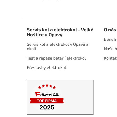
Z
á
Servis kol a elektrokol - Velké
O nás
p
Hoštice u Opavy
a
Benefi
t
Servis kol a elektrokol v Opavě a
í
okolí
Naše h
Test a repase baterií elektrokol
Kontak
Přestavby elektrokol