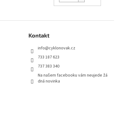
Kontakt
info
@
cyklonovak.cz
733 187 623
737 383 340
Na našem facebooku vám neujede žá
dná novinka