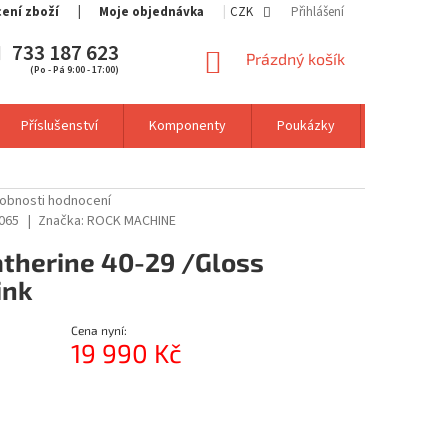
cení zboží
Moje objednávka
CZK
Přihlášení
733 187 623
NÁKUPNÍ
Prázdný košík
(Po - Pá 9:00 - 17:00)
KOŠÍK
Příslušenství
Komponenty
Poukázky
Výprodej
obnosti hodnocení
065
Značka:
ROCK MACHINE
therine 40-29 /Gloss
ink
Cena nyní:
19 990 Kč