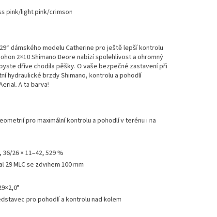
s pink/light pink/crimson
9“ dámského modelu Catherine pro ještě lepší kontrolu
 Pohon 2×10 Shimano Deore nabízí spolehlivost a ohromný
byste dříve chodila pěšky. O vaše bezpečné zastavení při
tní hydraulické brzdy Shimano, kontrolu a pohodlí
rial. A ta barva!
ometrií pro maximální kontrolu a pohodlí v terénu i na
36/26 × 11–42, 529 %
ial 29 MLC se zdvihem 100 mm
29×2,0"
ředstavec pro pohodlí a kontrolu nad kolem