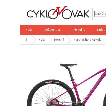
Přejít
na
obsah
Kola
Elektrokola
Trojkolky
Kolob
Domů
Kola
Horská
Hardtail horská kola