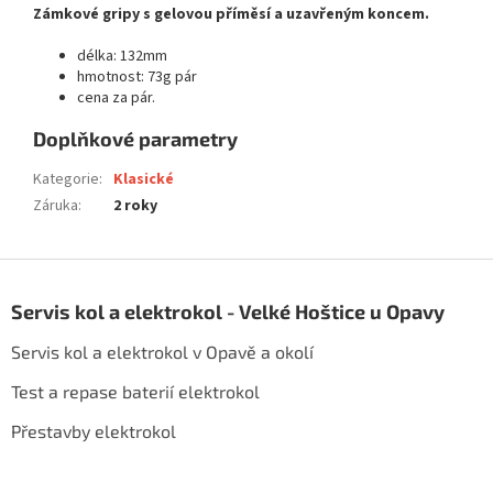
Zámkové gripy s gelovou příměsí a uzavřeným koncem.
délka: 132mm
hmotnost: 73g pár
cena za pár.
Doplňkové parametry
Kategorie
:
Klasické
Záruka
:
2 roky
Z
á
Servis kol a elektrokol - Velké Hoštice u Opavy
p
a
Servis kol a elektrokol v Opavě a okolí
t
í
Test a repase baterií elektrokol
Přestavby elektrokol