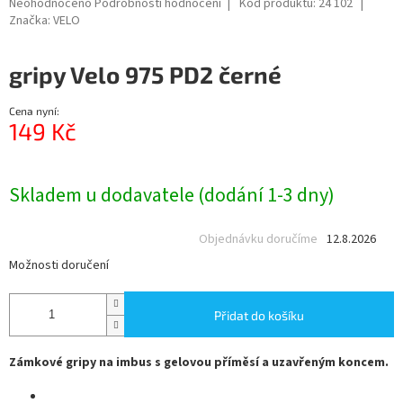
Průměrné
Neohodnoceno
Podrobnosti hodnocení
Kód produktu:
24 102
hodnocení
Značka:
VELO
produktu
je
gripy Velo 975 PD2 černé
0,0
z
5
Cena nyní:
hvězdiček.
149 Kč
Měrná
cena:
Skladem u dodavatele (dodání 1-3 dny)
Objednávku doručíme
12.8.2026
Možnosti doručení
Přidat do košíku
Zámkové gripy na imbus s gelovou příměsí a uzavřeným koncem.