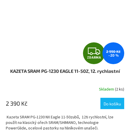
Z
2 990 Kč
–20 %
ZDARMA
D
KAZETA SRAM PG-1230 EAGLE 11-50Z, 12. rychlostní
A
R
Skladem
(2 ks)
M
2 390 Kč
Do košíku
A
Kazeta SRAM PG-1230 NX Eagle 11-50zubů, 12ti rychlostní, lze
použít na klasický ořech SRAM/SHIMANO, technologie
PowerGlide, ocelové pastorky na hliníkovém unašeči.