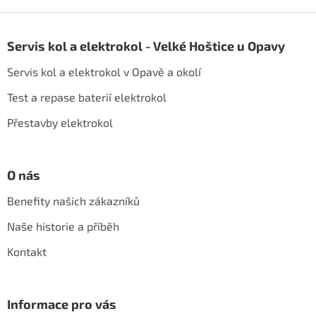
Z
á
Servis kol a elektrokol - Velké Hoštice u Opavy
p
a
Servis kol a elektrokol v Opavě a okolí
t
í
Test a repase baterií elektrokol
Přestavby elektrokol
O nás
Benefity našich zákazníků
Naše historie a příběh
Kontakt
Informace pro vás