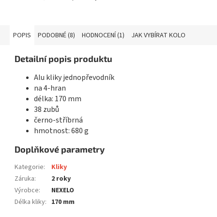
POPIS
PODOBNÉ (8)
HODNOCENÍ (1)
JAK VYBÍRAT KOLO
Detailní popis produktu
Alu kliky jednopřevodník
na 4-hran
délka: 170 mm
38 zubů
černo-stříbrná
hmotnost: 680 g
Doplňkové parametry
Kategorie
:
Kliky
Záruka
:
2 roky
Výrobce
:
NEXELO
Délka kliky
:
170 mm