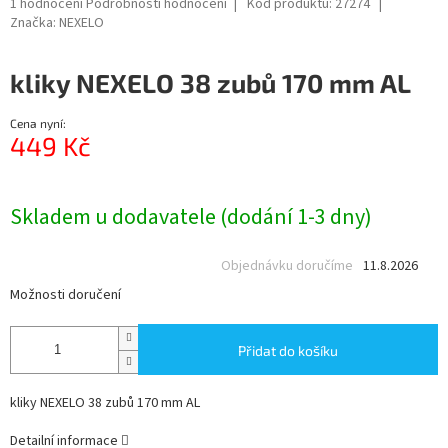
Průměrné
1 hodnocení
Podrobnosti hodnocení
Kód produktu:
27274
hodnocení
Značka:
NEXELO
produktu
je
kliky NEXELO 38 zubů 170 mm AL
5,0
z
5
Cena nyní:
hvězdiček.
449 Kč
Měrná
cena:
Skladem u dodavatele (dodání 1-3 dny)
Objednávku doručíme
11.8.2026
Možnosti doručení
Přidat do košíku
kliky NEXELO 38 zubů 170 mm AL
Detailní informace