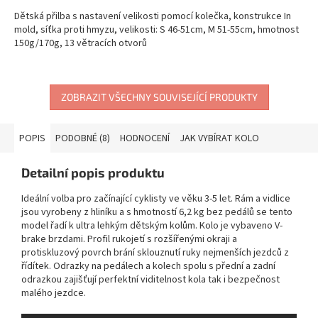
Dětská přilba s nastavení velikosti pomocí kolečka, konstrukce In
mold, síťka proti hmyzu, velikosti: S 46-51cm, M 51-55cm, hmotnost
150g/170g, 13 větracích otvorů
ZOBRAZIT VŠECHNY SOUVISEJÍCÍ PRODUKTY
POPIS
PODOBNÉ (8)
HODNOCENÍ
JAK VYBÍRAT KOLO
Detailní popis produktu
Ideální volba pro začínající cyklisty ve věku 3-5 let. Rám a vidlice
jsou vyrobeny z hliníku a s hmotností 6,2 kg bez pedálů se tento
model řadí k ultra lehkým dětským kolům. Kolo je vybaveno V-
brake brzdami. Profil rukojetí s rozšířenými okraji a
protiskluzový povrch brání sklouznutí ruky nejmenších jezdců z
řídítek. Odrazky na pedálech a kolech spolu s přední a zadní
odrazkou zajišťují perfektní viditelnost kola tak i bezpečnost
malého jezdce.