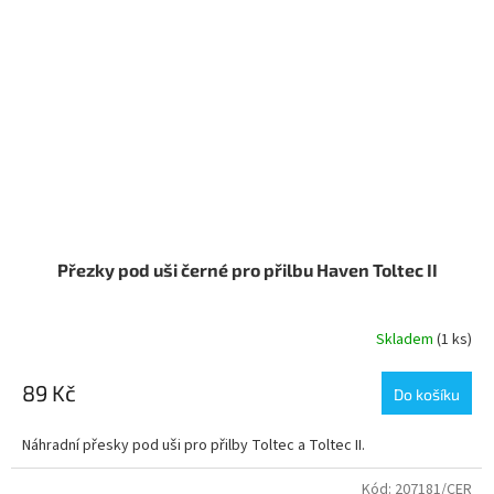
Přezky pod uši černé pro přilbu Haven Toltec II
Skladem
(1 ks)
89 Kč
Do košíku
Náhradní přesky pod uši pro přilby Toltec a Toltec II.
Kód:
207181/CER