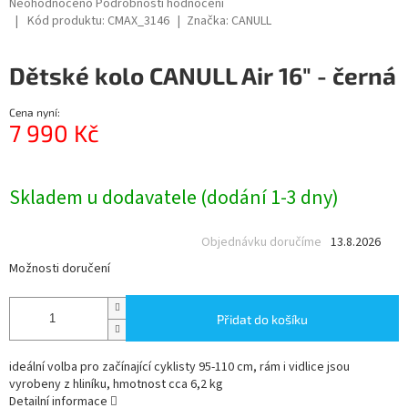
Průměrné
Neohodnoceno
Podrobnosti hodnocení
hodnocení
Kód produktu:
CMAX_3146
Značka:
CANULL
R
produktu
je
M
Dětské kolo CANULL Air 16" - černá
0,0
z
A
5
Cena nyní:
hvězdiček.
7 990 Kč
Měrná
cena:
Skladem u dodavatele (dodání 1-3 dny)
Objednávku doručíme
13.8.2026
Možnosti doručení
Přidat do košíku
ideální volba pro začínající cyklisty 95-110 cm, rám i vidlice jsou
vyrobeny z hliníku, hmotnost cca 6,2 kg
Detailní informace