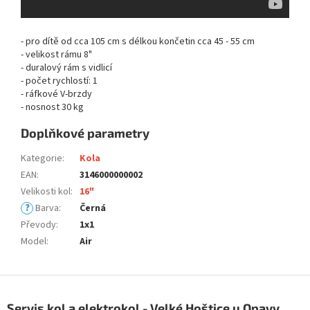
- pro dítě od cca 105 cm s délkou končetin cca 45 - 55 cm
- velikost rámu 8"
- duralový rám s vidlicí
- počet rychlostí: 1
- ráfkové V-brzdy
- nosnost 30 kg
Doplňkové parametry
Kategorie
:
Kola
EAN
:
3146000000002
Velikosti kol
:
16"
?
Barva
:
Černá
Převody
:
1x1
Model
:
Air
Z
á
Servis kol a elektrokol - Velké Hoštice u Opavy