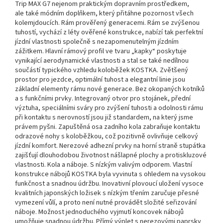
Trip MAX G7 nejenom praktickým dopravním prostředkem,
ale také módním doplňkem, který přitáhne pozornost všech
kolemjdoucích. Rám prověřený generacemi. Rám se zvýšenou
tuhostí, vychází z léty ověřené konstrukce, nabízí tak perfektní
jízdní vlastnosti společně s nezapomenutelným jízdním
zážitkem. Hlavní rámový profil ve tvaru „kapky“ poskytuje
vynikající aerodynamické vlastnosti a stal se také nedílnou
součástí typického vzhledu koloběžek KOSTKA. Zvětšený
prostor pro jezdce, optimální tuhost a elegantní linie jsou
základní elementy rámu nové generace. Bez okopaných kotníků
a s funkčními prvky. Integrovaný otvor pro stojánek, přední
výztuha, speciálními sváry pro zvýšení tuhosti a odolnosti rámu
při kontaktu s nerovností jsou již standardem, na který jsme
právem pyšni. Zapuštěná osa zadního kola zabraňuje kontaktu
odrazové nohy s koloběžkou, což pozitivně ovlivňuje celkový
jízdní komfort. Nerezové adhezní prvky na horní straně stupátka
zajišťují dlouhodobou životnost nášlapné plochy a protiskluzové
vlastnosti. Kola a náboje. S nízkým valivým odporem. Vlastní
konstrukce nábojů KOSTKA byla vyvinuta s ohledem na vysokou
funkčnost a snadnou údržbu. Inovativní plovoucí uložení vysoce
kvalitních japonských ložisek s nízkým třením zaručuje přesné
vymezení vůlí, a proto není nutné provádět složité seřizování
náboje. Možnost jednoduchého vyjmutí koncovek nábojů
umožňuje snadnou údržbu. Přímý výplet s nerezovými paprsky