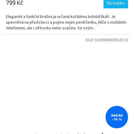
799 Kč
Do košíku
Elegantní a funkční brašna je určená každému koloběžkáři. Je
upevněná na představci a pojme nejen peněženku, klíče s mobilním
telefonem, ale i větrovku nebo svačinu. Se svým...
Kód:
0100000000016722
349 Kč
–14 %