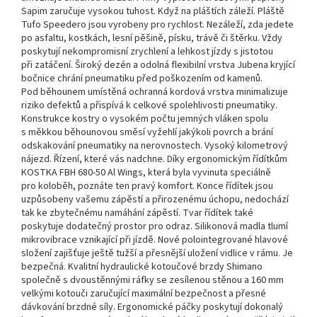
Sapim zaručuje vysokou tuhost. Když na pláštích záleží. Pláště
Tufo Speedero jsou vyrobeny pro rychlost. Nezáleží, zda jedete
po asfaltu, kostkách, lesní pěšině, písku, trávě či štěrku. Vždy
poskytují nekompromisní zrychlení a lehkost jízdy s jistotou
při zatáčení. Široký dezén a odolná flexibilní vrstva Jubena kryjící
bočnice chrání pneumatiku před poškozením od kamenů.
Pod běhounem umístěná ochranná kordová vrstva minimalizuje
riziko defektů a přispívá k celkové spolehlivosti pneumatiky.
Konstrukce kostry o vysokém počtu jemných vláken spolu
s měkkou běhounovou směsí vyžehlí jakýkoli povrch a brání
odskakování pneumatiky na nerovnostech. Vysoký kilometrový
nájezd. Řízení, které vás nadchne. Díky ergonomickým řídítkům
KOSTKA FBH 680-50 Al Wings, která byla vyvinuta speciálně
pro koloběh, poznáte ten pravý komfort. Konce řídítek jsou
uzpůsobeny vašemu zápěstí a přirozenému úchopu, nedochází
tak ke zbytečnému namáhání zápěstí. Tvar řídítek také
poskytuje dodatečný prostor pro odraz. Silikonová madla tlumí
mikrovibrace vznikající při jízdě. Nové polointegrované hlavové
složení zajišťuje ještě tužší a přesnější uložení vidlice v rámu. Je
bezpečná. Kvalitní hydraulické kotoučové brzdy Shimano
společně s dvoustěnnými ráfky se zesílenou stěnou a 160 mm
velkými kotouči zaručující maximální bezpečnost a přesné
dávkování brzdné síly. Ergonomické páčky poskytují dokonalý