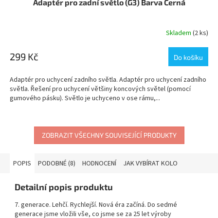
Adaptér pro zadní světlo (G3) Barva Černá
Skladem
(2 ks)
299 Kč
Do košíku
Adaptér pro uchycení zadního světla. Adaptér pro uchycení zadního
světla. Řešení pro uchycení většiny koncových světel (pomocí
gumového pásku). Světlo je uchyceno v ose rámu,...
ZOBRAZIT VŠECHNY SOUVISEJÍCÍ PRODUKTY
POPIS
PODOBNÉ (8)
HODNOCENÍ
JAK VYBÍRAT KOLO
Detailní popis produktu
7. generace. Lehčí. Rychlejší. Nová éra začíná. Do sedmé
generace jsme vložili vše, co jsme se za 25 let výroby