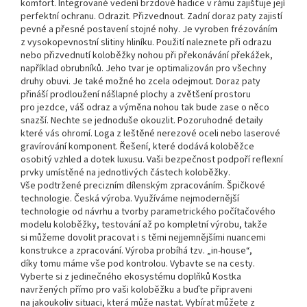
komfort. Integrované vedení brzdové hadice v rámu zajišťuje její
perfektní ochranu. Odrazit. Přizvednout. Zadní doraz paty zajistí
pevné a přesné postavení stojné nohy. Je vyroben frézováním
z vysokopevnostní slitiny hliníku. Použití naleznete při odrazu
nebo přizvednutí koloběžky nohou při překonávání překážek,
například obrubníků. Jeho tvar je optimalizován pro všechny
druhy obuvi. Je také možné ho zcela odejmout. Doraz paty
přináší prodloužení nášlapné plochy a zvětšení prostoru
pro jezdce, váš odraz a výměna nohou tak bude zase o něco
snazší. Nechte se jednoduše okouzlit. Pozoruhodné detaily
které vás ohromí. Loga z leštěné nerezové oceli nebo laserové
gravírování komponent. Řešení, které dodává koloběžce
osobitý vzhled a dotek luxusu. Vaši bezpečnost podpoří reflexní
prvky umístěné na jednotlivých částech koloběžky.
Vše podtržené precizním dílenským zpracováním. Špičkové
technologie. Česká výroba. Využíváme nejmodernější
technologie od návrhu a tvorby parametrického počítačového
modelu koloběžky, testování až po kompletní výrobu, takže
si můžeme dovolit pracovat i s těmi nejjemnějšími nuancemi
konstrukce a zpracování. Výroba probíhá tzv. „in-house“,
díky tomu máme vše pod kontrolou. Vybavte se na cesty.
Vyberte si z jedinečného ekosystému doplňků Kostka
navržených přímo pro vaši koloběžku a buďte připraveni
na jakoukoliv situaci, která může nastat. Vybírat můžete z