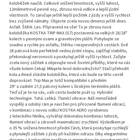
koloběžek naučili. Celkové snížení hmotnosti, vyšší tuhost,
12milimetrové pevné osy, zbrusu nová vidlice a lepší jízdní
vlastnosti. To zaručuje ještě lepší požitek z jízdy a vyšší rychlost
bez zvýšené námahy. Objevte zcela novou dimenzi ještě dnes.
Asfalt. Štěrk. Les. Připravená na vše! To je zbrusu nová
koloběžka KOSTKA TRIP MAX (G7) postavená na velkých 28/28"
kolech s pevnými osami a gravelovými plášti. Pohybujte se
snadno a rychle po asfaltu, štěrku i nezpevněných cestách. Dvě
28 palcová kola perfektně vedou jízdní stopu, zajišťují stabilitu,
překonávají nerovnosti a poskytují ještě vyšší rychlost. Zažijte
zcela nový zážitek a objevujte nové životní příběhy, které na vás
všude kolem čekají. Milujete lesní dobrodružství? Stačí přehodit
kola a ihned získáte koloběžku, která vás bude na této cestě
doprovázet. Trip Max je totiž kompatibilní s předním
29“ a zadním 27,5 palcový kolem s širokými terénními plášti.
Teď už je to na vás, vaši cestu budete psát vy. Hybridní
technologie. Tuhá. Lehká. Tlumící vibrace. Náš mimořádně
vyspělý a odolný rám je navržen pro přirozené tlumení vibrací,
v kombinaci s novou vidlicí KOSTKA AERO vyrobenou
z leteckého hliníku, vytvářejí dokonalou kombinaci tuhosti,
tlumení vibrací a zároveň maximalizaci zrychlení. Výsledkem je
o 35 % snížená hmotnost přední části, která poskytuje rychlejší
a plynulejší zážitek z jízdy při každém odrazu. Díky elegantnímu