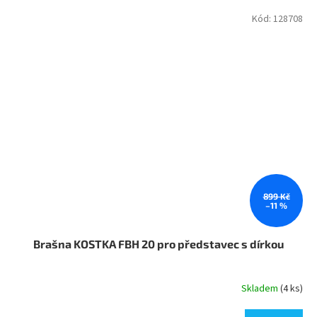
Kód:
128708
899 Kč
–11 %
Brašna KOSTKA FBH 20 pro představec s dírkou
Skladem
(4 ks)