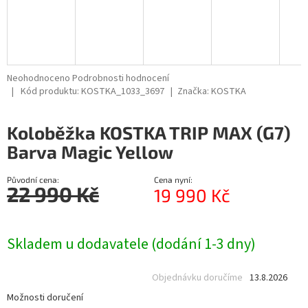
R
M
A
Průměrné
Neohodnoceno
Podrobnosti hodnocení
hodnocení
Kód produktu:
KOSTKA_1033_3697
Značka:
KOSTKA
produktu
je
Koloběžka KOSTKA TRIP MAX (G7)
0,0
z
Barva Magic Yellow
5
hvězdiček.
Původní cena:
Cena nyní:
22 990 Kč
19 990 Kč
Měrná
cena:
Skladem u dodavatele (dodání 1-3 dny)
Objednávku doručíme
13.8.2026
Možnosti doručení