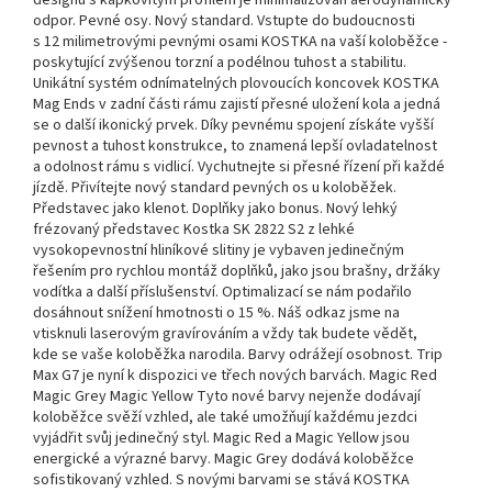
designu s kapkovitým profilem je minimalizován aerodynamický
odpor. Pevné osy. Nový standard. Vstupte do budoucnosti
s 12 milimetrovými pevnými osami KOSTKA na vaší koloběžce -
poskytující zvýšenou torzní a podélnou tuhost a stabilitu.
Unikátní systém odnímatelných plovoucích koncovek KOSTKA
Mag Ends v zadní části rámu zajistí přesné uložení kola a jedná
se o další ikonický prvek. Díky pevnému spojení získáte vyšší
pevnost a tuhost konstrukce, to znamená lepší ovladatelnost
a odolnost rámu s vidlicí. Vychutnejte si přesné řízení při každé
jízdě. Přivítejte nový standard pevných os u koloběžek.
Představec jako klenot. Doplňky jako bonus. Nový lehký
frézovaný představec Kostka SK 2822 S2 z lehké
vysokopevnostní hliníkové slitiny je vybaven jedinečným
řešením pro rychlou montáž doplňků, jako jsou brašny, držáky
vodítka a další příslušenství. Optimalizací se nám podařilo
dosáhnout snížení hmotnosti o 15 %. Náš odkaz jsme na
vtisknuli laserovým gravírováním a vždy tak budete vědět,
kde se vaše koloběžka narodila. Barvy odrážejí osobnost. Trip
Max G7 je nyní k dispozici ve třech nových barvách. Magic Red
Magic Grey Magic Yellow Tyto nové barvy nejenže dodávají
koloběžce svěží vzhled, ale také umožňují každému jezdci
vyjádřit svůj jedinečný styl. Magic Red a Magic Yellow jsou
energické a výrazné barvy. Magic Grey dodává koloběžce
sofistikovaný vzhled. S novými barvami se stává KOSTKA