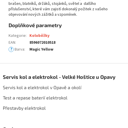
brašen, blatníků, držáků, stojánků, světel a dalšího
příslušenství, které vám zajistí dokonalý požitek z vašeho
objevování nových zážitků a vzpomínek.
Doplňkové parametry
Kategorie
:
Koloběžky
EAN
:
8596072010518
?
Barva
:
Magic Yellow
Z
á
Servis kol a elektrokol - Velké Hoštice u Opavy
p
a
Servis kol a elektrokol v Opavě a okolí
t
í
Test a repase baterií elektrokol
Přestavby elektrokol