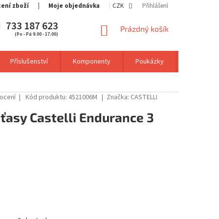
cení zboží
Moje objednávka
CZK
Přihlášení
733 187 623
NÁKUPNÍ
Prázdný košík
(Po - Pá 9:00 - 17:00)
KOŠÍK
Příslušenství
Komponenty
Poukázky
Výprodej
ocení
Kód produktu:
4521006M
Značka:
CASTELLI
ťasy Castelli Endurance 3