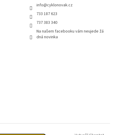
info
@
cyklonovak.cz
733 187 623
737 383 340
Na našem facebooku vám neujede žá
dná novinka