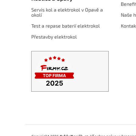
a
Benefi
t
Servis kol a elektrokol v Opavě a
í
okolí
Naše h
Test a repase baterií elektrokol
Kontak
Přestavby elektrokol