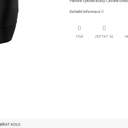
Pánské cyklokraťasy Castelli Endu
Detailní informace
TISK
ZEPTAT SE
H
YBÍRAT KOLO