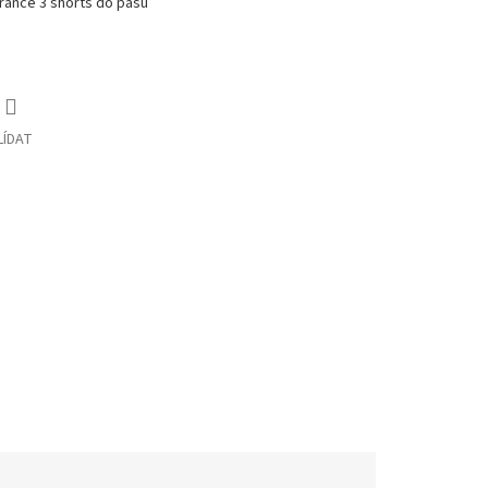
rance 3 shorts do pasu
LÍDAT