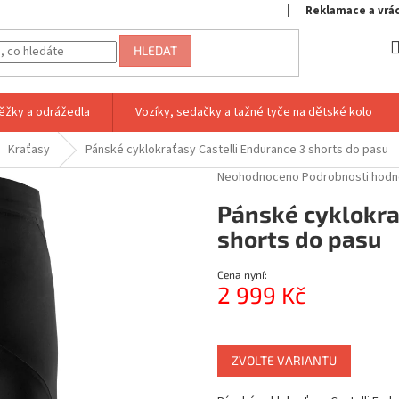
Reklamace a vrá
HLEDAT
ěžky a odrážedla
Vozíky, sedačky a tažné tyče na dětské kolo
Kraťasy
Pánské cyklokraťasy Castelli Endurance 3 shorts do pasu
Průměrné
Neohodnoceno
Podrobnosti hodn
hodnocení
Pánské cyklokra
produktu
je
shorts do pasu
0,0
z
Cena nyní:
5
2 999 Kč
hvězdiček.
Měrná
cena:
ZVOLTE VARIANTU