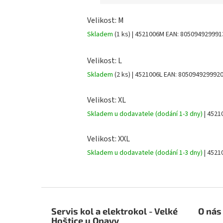
Velikost: M
Skladem
(1 ks)
| 4521006M
EAN:
805094929991
Velikost: L
Skladem
(2 ks)
| 4521006L
EAN:
805094929992
Velikost: XL
Skladem u dodavatele (dodání 1-3 dny)
| 452
Velikost: XXL
Skladem u dodavatele (dodání 1-3 dny)
| 452
Z
á
Servis kol a elektrokol - Velké
O nás
p
Hoštice u Opavy