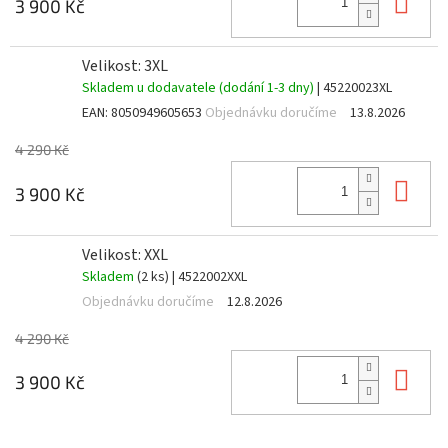
Do 
3 900 Kč
Velikost: 3XL
Skladem u dodavatele (dodání 1-3 dny)
| 45220023XL
EAN:
8050949605653
Objednávku doručíme
13.8.2026
4 290 Kč
Do 
3 900 Kč
Velikost: XXL
Skladem
(2 ks)
| 4522002XXL
Objednávku doručíme
12.8.2026
4 290 Kč
Do 
3 900 Kč