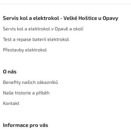
Z
á
Servis kol a elektrokol - Velké Hoštice u Opavy
p
a
Servis kol a elektrokol v Opavě a okolí
t
í
Test a repase baterií elektrokol
Přestavby elektrokol
O nás
Benefity našich zákazníků
Naše historie a příběh
Kontakt
Informace pro vás