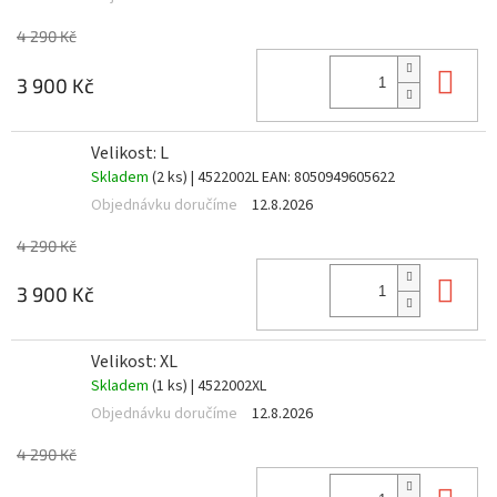
4 290 Kč
Do 
3 900 Kč
Velikost: L
Skladem
(2 ks)
| 4522002L
EAN:
8050949605622
Objednávku doručíme
12.8.2026
4 290 Kč
Do 
3 900 Kč
Velikost: XL
Skladem
(1 ks)
| 4522002XL
Objednávku doručíme
12.8.2026
4 290 Kč