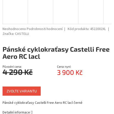
Průměrné
Neohodnoceno
Podrobnosti hodnocení
Kód produktu:
4522002XL
hodnocení
Značka:
CASTELLI
produktu
je
Pánské cyklokraťasy Castelli Free
0,0
z
Aero RC lacl
5
hvězdiček.
Původní cena:
Cena nyní:
4 290 Kč
3 900 Kč
Měrná
cena:
ZVOLTE VARIANTU
Pánské cyklokraťasy Castelli Free Aero RC lacl černé
Detailní informace