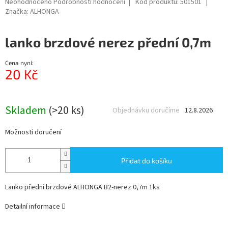
Průměrné
Neohodnoceno
Podrobnosti hodnocení
Kód produktu:
501501
hodnocení
Značka:
ALHONGA
produktu
je
lanko brzdové nerez přední 0,7m
0,0
z
5
Cena nyní:
hvězdiček.
20 Kč
Měrná
cena:
Skladem
(>20 ks)
Objednávku doručíme
12.8.2026
Možnosti doručení
Přidat do košíku
Lanko přední brzdové ALHONGA B2-nerez 0,7m 1ks
Detailní informace