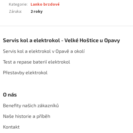
Kategorie
:
Lanko brzdové
Záruka
:
2 roky
Z
á
Servis kol a elektrokol - Velké Hoštice u Opavy
p
a
Servis kol a elektrokol v Opavě a okolí
t
í
Test a repase baterií elektrokol
Přestavby elektrokol
O nás
Benefity našich zákazníků
Naše historie a příběh
Kontakt