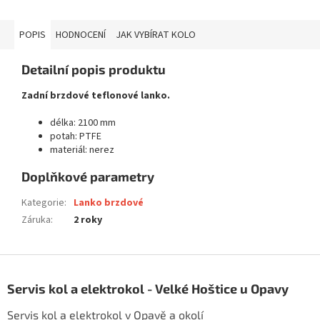
POPIS
HODNOCENÍ
JAK VYBÍRAT KOLO
Detailní popis produktu
Zadní brzdové teflonové lanko.
délka: 2100 mm
potah: PTFE
materiál: nerez
Doplňkové parametry
Kategorie
:
Lanko brzdové
Záruka
:
2 roky
Z
á
Servis kol a elektrokol - Velké Hoštice u Opavy
p
a
Servis kol a elektrokol v Opavě a okolí