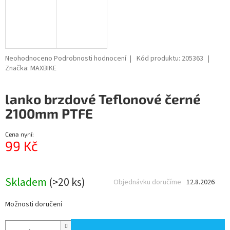
Průměrné
Neohodnoceno
Podrobnosti hodnocení
Kód produktu:
205363
hodnocení
Značka:
MAXBIKE
produktu
je
lanko brzdové Teflonové černé
0,0
z
2100mm PTFE
5
hvězdiček.
Cena nyní:
99 Kč
Měrná
cena:
Skladem
(>20 ks)
Objednávku doručíme
12.8.2026
Možnosti doručení