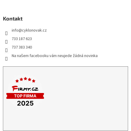
Kontakt
info
@
cyklonovak.cz
733 187 623
737 383 340
Na našem facebooku vám neujede žádná novinka