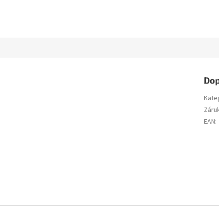
Dop
Kate
Záru
EAN
: