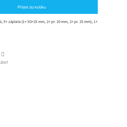
Přidat do košíku
, 5× záplata (1× 50×25 mm, 2× pr. 20 mm, 2× pr. 25 mm), 1×
LÍDAT