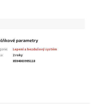
lňkové parametry
gorie
:
Lepení a bezdušový systém
ka
:
2 roky
8594003995118