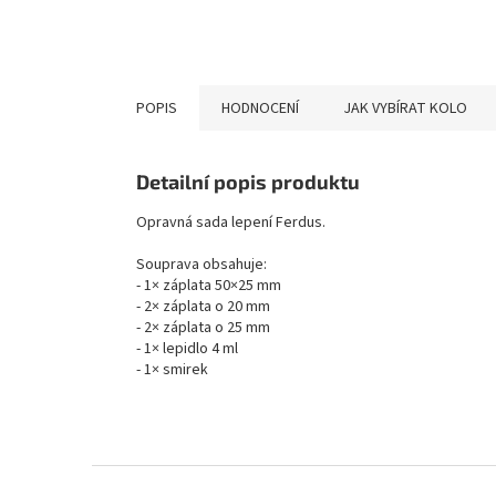
POPIS
HODNOCENÍ
JAK VYBÍRAT KOLO
Detailní popis produktu
Opravná sada lepení Ferdus.
Souprava obsahuje:
- 1× záplata 50×25 mm
- 2× záplata o 20 mm
- 2× záplata o 25 mm
- 1× lepidlo 4 ml
- 1× smirek
Z