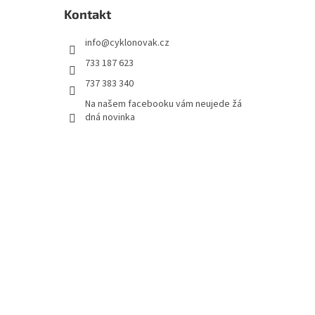
Kontakt
info
@
cyklonovak.cz
733 187 623
737 383 340
Na našem facebooku vám neujede žá
dná novinka