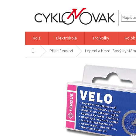
Přejít
na
obsah
Kola
Elektrokola
Trojkolky
Kolob
Domů
Příslušenství
Lepení a bezdušový systém