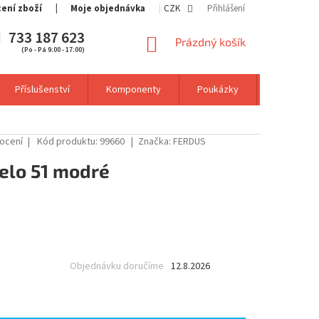
cení zboží
Moje objednávka
CZK
Přihlášení
733 187 623
NÁKUPNÍ
Prázdný košík
(Po - Pá 9:00 - 17:00)
KOŠÍK
Příslušenství
Komponenty
Poukázky
Výprodej
ocení
Kód produktu:
99660
Značka:
FERDUS
elo 51 modré
Objednávku doručíme
12.8.2026