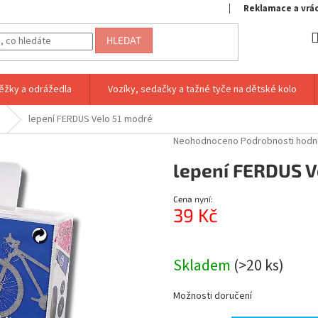
Reklamace a vrá
HLEDAT
ěžky a odrážedla
Vozíky, sedačky a tažné tyče na dětské kolo
lepení FERDUS Velo 51 modré
Průměrné
Neohodnoceno
Podrobnosti hodn
hodnocení
lepení FERDUS V
produktu
je
0,0
Cena nyní:
z
39 Kč
5
hvězdiček.
Měrná
cena:
Skladem
(>20 ks)
Možnosti doručení