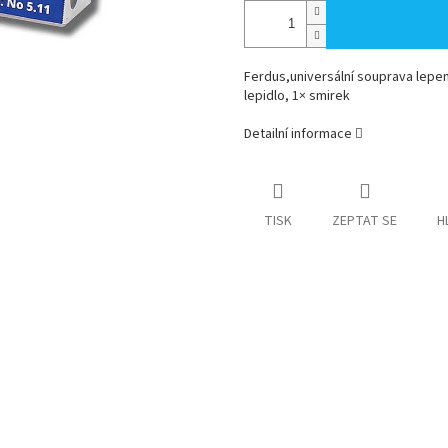
Ferdus,universální souprava lepení
lepidlo, 1× smirek
Detailní informace
TISK
ZEPTAT SE
H