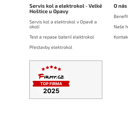
á
Servis kol a elektrokol - Velké
O nás
p
Hoštice u Opavy
a
Benefi
t
Servis kol a elektrokol v Opavě a
í
okolí
Naše h
Test a repase baterií elektrokol
Kontak
Přestavby elektrokol