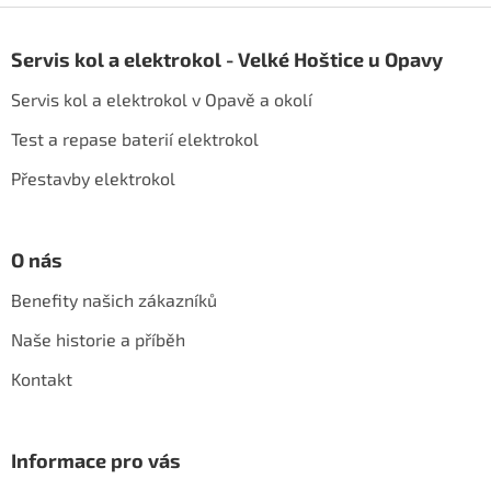
Z
á
Servis kol a elektrokol - Velké Hoštice u Opavy
p
a
Servis kol a elektrokol v Opavě a okolí
t
í
Test a repase baterií elektrokol
Přestavby elektrokol
O nás
Benefity našich zákazníků
Naše historie a příběh
Kontakt
Informace pro vás