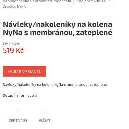
Průměrné
Neohodnoceno
Podrobnosti hodnocení
Kód produktu:
6617
hodnocení
Značka:
NYNA
produktu
je
Návleky/nakoleníky na kolena
0,0
z
NyNa s membránou, zateplené
5
hvězdiček.
Cena nyní:
519 Kč
Měrná
cena:
ZVOLTE VARIANTU
Návleky/nakoleníky na kolena NyNa s membránou, zateplené
Detailní informace
ZEPTAT SE
HLÍDAT