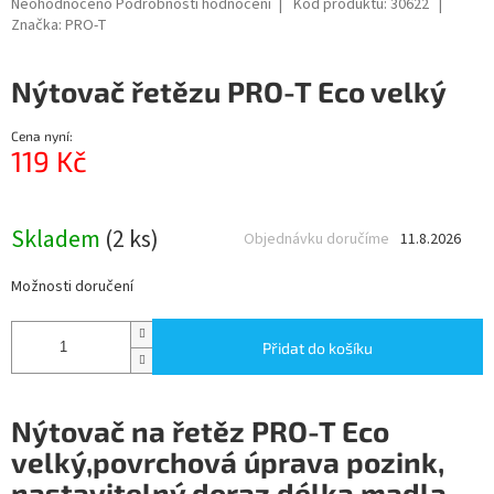
Průměrné
Neohodnoceno
Podrobnosti hodnocení
Kód produktu:
30622
hodnocení
Značka:
PRO-T
produktu
je
Nýtovač řetězu PRO-T Eco velký
0,0
z
5
Cena nyní:
hvězdiček.
119 Kč
Měrná
cena:
Skladem
(2 ks)
Objednávku doručíme
11.8.2026
Možnosti doručení
Přidat do košíku
Nýtovač na řetěz PRO-T Eco
velký,
povrchová úprava pozink,
nastavitelný doraz,délka madla