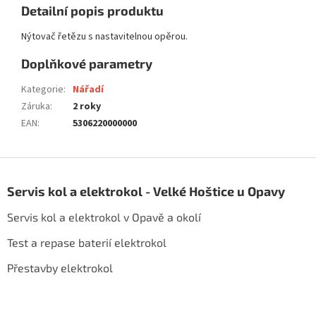
Detailní popis produktu
Nýtovač řetězu s nastavitelnou opěrou.
Doplňkové parametry
Kategorie
:
Nářadí
Záruka
:
2 roky
EAN
:
5306220000000
Z
á
Servis kol a elektrokol - Velké Hoštice u Opavy
p
a
Servis kol a elektrokol v Opavě a okolí
t
í
Test a repase baterií elektrokol
Přestavby elektrokol