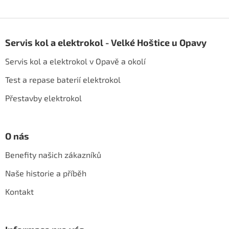
Z
á
Servis kol a elektrokol - Velké Hoštice u Opavy
p
a
Servis kol a elektrokol v Opavě a okolí
t
í
Test a repase baterií elektrokol
Přestavby elektrokol
O nás
Benefity našich zákazníků
Naše historie a příběh
Kontakt