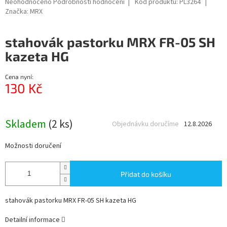
Průměrné
Neohodnoceno
Podrobnosti hodnocení
Kód produktu:
PL3264
hodnocení
Značka:
MRX
produktu
je
stahovák pastorku MRX FR-05 SH
0,0
z
kazeta HG
5
hvězdiček.
Cena nyní:
130 Kč
Měrná
cena:
Skladem
(2 ks)
Objednávku doručíme
12.8.2026
Možnosti doručení
Přidat do košíku
stahovák pastorku MRX FR-05 SH kazeta HG
Detailní informace