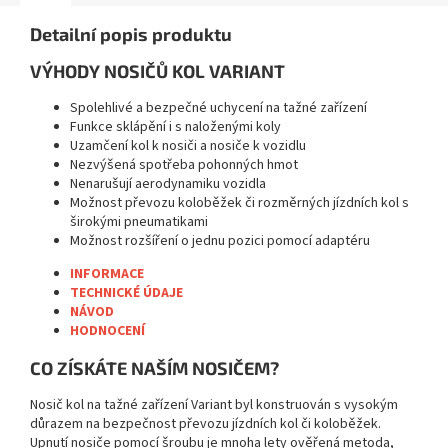
Detailní popis produktu
VÝHODY NOSIČŮ KOL VARIANT
Spolehlivé a bezpečné uchycení na tažné zařízení
Funkce sklápění i s naloženými koly
Uzamčení kol k nosiči a nosiče k vozidlu
Nezvýšená spotřeba pohonných hmot
Nenarušují aerodynamiku vozidla
Možnost převozu koloběžek či rozměrných jízdních kol s
širokými pneumatikami
Možnost rozšíření o jednu pozici pomocí adaptéru
INFORMACE
TECHNICKÉ ÚDAJE
NÁVOD
HODNOCENÍ
CO ZÍSKÁTE NAŠÍM NOSIČEM?
Nosič kol na tažné zařízení Variant byl konstruován s vysokým
důrazem na bezpečnost převozu jízdních kol či koloběžek.
Upnutí nosiče pomocí šroubu je mnoha lety ověřená metoda,