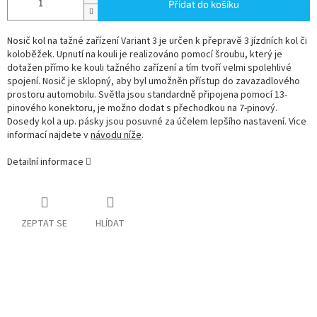
Přidat do košíku
Nosič kol na tažné zařízení Variant 3 je určen k přepravě 3 jízdních kol či
koloběžek. Upnutí na kouli je realizováno pomocí šroubu, který je
dotažen přímo ke kouli tažného zařízení a tím tvoří velmi spolehlivé
spojení. Nosič je sklopný, aby byl umožněn přístup do zavazadlového
prostoru automobilu. Světla jsou standardně připojena pomocí 13-
pinového konektoru, je možno dodat s přechodkou na 7-pinový.
Dosedy kol a up. pásky jsou posuvné za účelem lepšího nastavení. Vice
informací najdete v
návodu níže
.
Detailní informace
ZEPTAT SE
HLÍDAT