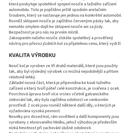
která poskytuje spolehlivé spojení nosiče a tažného zařízení
automobilu. Toto je pojištěno ještě spodním aretačním
šroubem, který se nastavuje jen jednou na konkrétní automobil.
Rovněž sklopení nosiče je zajištěno červenými pásky tak, aby
nemohlo omylem dojít ke sklopení nosiče ani za jízdy.
Bezpečnost je pro nás na prvním místě.
Zakoupením našeho nosiče získáte spolehlivý a prověřený
nástroj pro převoz jízdních kol za přijatelnou cenu, který vydrží.
KVALITA VÝROBKU
Nosič kol je vyroben ze tří druhů materiálů, které jsou použity
tak, aby byl výsledný výrobek co možná nejodolnější a přitom
relativně lehký.
Základní nosná část, která je připevněna ke kouli tažného
zařízení a který tvoří páteř celé konstrukce, je svařena z oceli.
Povrchová úprava tvoří více vrstev včetně galvanického
zinkování tak, aby byla zajištěna odolnost ve venkovním
prostředí. Z oceli jsou rovněž některé další díly, u kterých je
vyžadována vysoká pevnost.
Nosníky pro dosed kol, rám osvětlení a další komponenty jsou
vyrobeny z eloxovaného hliníku, jehož výhodou je především
nízká hmotnost při zachování slušné odolnosti.