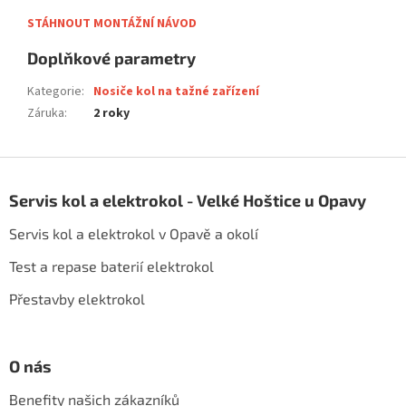
STÁHNOUT MONTÁŽNÍ NÁVOD
Doplňkové parametry
Kategorie
:
Nosiče kol na tažné zařízení
Záruka
:
2 roky
Z
á
Servis kol a elektrokol - Velké Hoštice u Opavy
p
a
Servis kol a elektrokol v Opavě a okolí
t
í
Test a repase baterií elektrokol
Přestavby elektrokol
O nás
Benefity našich zákazníků