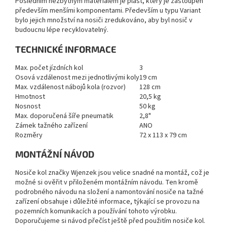
Posledním nezbytným materiálem je plast, který je zastoupen
především menšími komponentami. Především u typu Variant
bylo jejich množství na nosiči zredukováno, aby byl nosič v
budoucnu lépe recyklovatelný.
TECHNICKÉ INFORMACE
Max. počet jízdních kol
3
Osová vzdálenost mezi jednotlivými koly
19 cm
Max. vzdálenost nábojů kola (rozvor)
128 cm
Hmotnost
20,5 kg
Nosnost
50 kg
Max. doporučená šíře pneumatik
2,8"
Zámek tažného zařízení
ANO
Rozměry
72 x 113 x 79 cm
MONTÁŽNÍ NÁVOD
Nosiče kol značky Wjenzek jsou velice snadné na montáž, což je
možné si ověřit v přiloženém montážním návodu. Ten kromě
podrobného návodu na složení a namontování nosiče na tažné
zařízení obsahuje i důležité informace, týkající se provozu na
pozemních komunikacích a používání tohoto výrobku.
Doporučujeme si návod přečíst ještě před použitím nosiče kol.