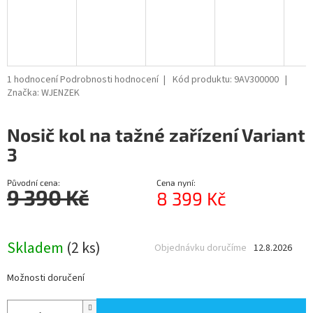
R
M
A
Průměrné
1 hodnocení
Podrobnosti hodnocení
Kód produktu:
9AV300000
hodnocení
Značka:
WJENZEK
produktu
je
Nosič kol na tažné zařízení Variant
5,0
z
3
5
hvězdiček.
Původní cena:
Cena nyní:
9 390 Kč
8 399 Kč
Měrná
cena:
Skladem
(2 ks)
Objednávku doručíme
12.8.2026
Možnosti doručení