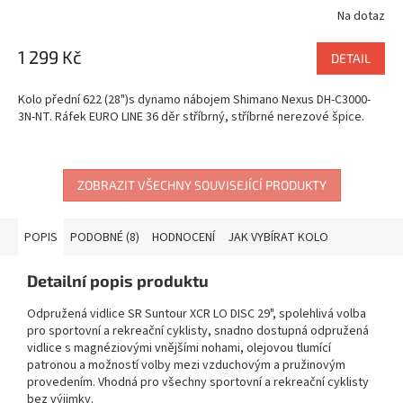
Na dotaz
1 299 Kč
DETAIL
Kolo přední 622 (28")s dynamo nábojem Shimano Nexus DH-C3000-
3N-NT. Ráfek EURO LINE 36 děr stříbrný, stříbrné nerezové špice.
ZOBRAZIT VŠECHNY SOUVISEJÍCÍ PRODUKTY
POPIS
PODOBNÉ (8)
HODNOCENÍ
JAK VYBÍRAT KOLO
Detailní popis produktu
Odpružená vidlice SR Suntour XCR LO DISC 29", spolehlivá volba
pro sportovní a rekreační cyklisty, snadno dostupná odpružená
vidlice s magnéziovými vnějšími nohami, olejovou tlumící
patronou a možností volby mezi vzduchovým a pružinovým
provedením. Vhodná pro všechny sportovní a rekreační cyklisty
bez výjimky.