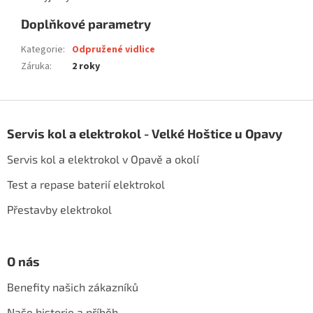
Doplňkové parametry
Kategorie
:
Odpružené vidlice
Záruka
:
2 roky
Z
á
Servis kol a elektrokol - Velké Hoštice u Opavy
p
a
Servis kol a elektrokol v Opavě a okolí
t
í
Test a repase baterií elektrokol
Přestavby elektrokol
O nás
Benefity našich zákazníků
Naše historie a příběh