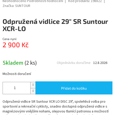
Průměrné
Neohodnoceno
Podrobnosti hodnocení
Kód produktu:
198822
hodnocení
Značka:
SUNTOUR
produktu
je
Odpružená vidlice 29" SR Suntour
0,0
z
XCR-LO
5
hvězdiček.
Cena nyní:
2 900 Kč
Měrná
cena:
Skladem
(2 ks)
Objednávku doručíme
12.8.2026
Možnosti doručení
Přidat do košíku
Odpružená vidlice SR Suntour XCR LO DISC 29", spolehlivá volba pro
sportovní a rekreační cyklisty, snadno dostupná odpružená vidlice s
magnéziovými vnějšími nohami, olejovou tlumící patronou a možností