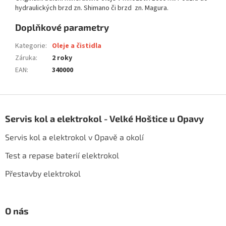
hydraulických brzd zn. Shimano či brzd zn. Magura.
Doplňkové parametry
Kategorie
:
Oleje a čistidla
Záruka
:
2 roky
EAN
:
340000
Z
á
Servis kol a elektrokol - Velké Hoštice u Opavy
p
a
Servis kol a elektrokol v Opavě a okolí
t
í
Test a repase baterií elektrokol
Přestavby elektrokol
O nás