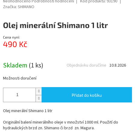
Průměrné
Neohodnoceno
Podrobnosti hodnocení
Kód produktu:
93190
hodnocení
Značka:
SHIMANO
produktu
je
Olej minerální Shimano 1 litr
0,0
z
5
Cena nyní:
hvězdiček.
490 Kč
Měrná
cena:
Skladem
(1 ks)
Objednávku doručíme
10.8.2026
Možnosti doručení
Přidat do košíku
Olej minerální Shimano 1 litr
Originální balení minerálního oleje v množství 1000 ml. Použití do
hydraulických brzd zn. Shimano či brzd zn. Magura.