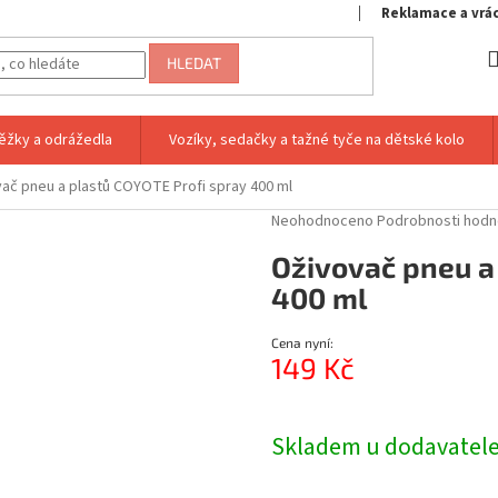
Reklamace a vrá
HLEDAT
ěžky a odrážedla
Vozíky, sedačky a tažné tyče na dětské kolo
ač pneu a plastů COYOTE Profi spray 400 ml
Průměrné
Neohodnoceno
Podrobnosti hodn
hodnocení
Oživovač pneu a
produktu
je
400 ml
0,0
z
Cena nyní:
5
149 Kč
hvězdiček.
Měrná
cena:
Skladem u dodavatele