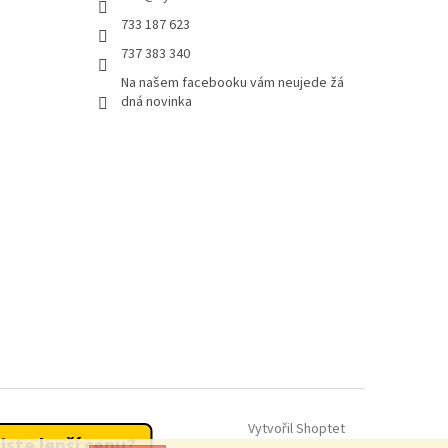
733 187 623
737 383 340
Na našem facebooku vám neujede žá
dná novinka
Vytvořil Shoptet
 jste lepší cenu?