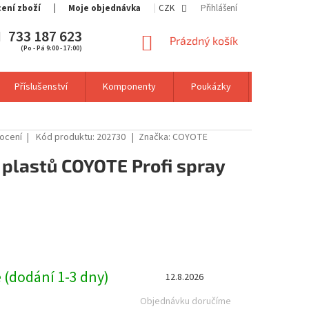
cení zboží
Moje objednávka
CZK
Přihlášení
733 187 623
NÁKUPNÍ
Prázdný košík
(Po - Pá 9:00 - 17:00)
KOŠÍK
Příslušenství
Komponenty
Poukázky
Výprodej
ocení
Kód produktu:
202730
Značka:
COYOTE
 plastů COYOTE Profi spray
 (dodání 1-3 dny)
12.8.2026
Objednávku doručíme