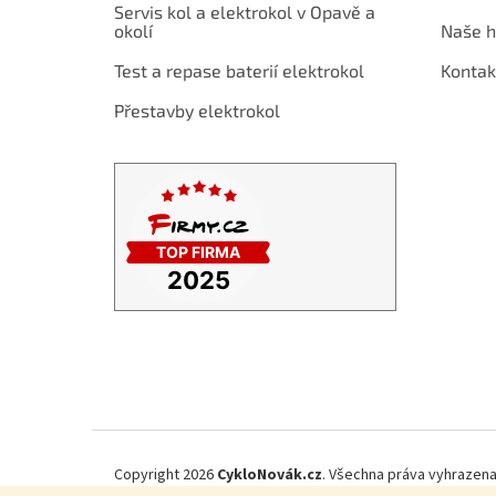
t
Servis kol a elektrokol v Opavě a
í
okolí
Naše h
Test a repase baterií elektrokol
Kontak
Přestavby elektrokol
Copyright 2026
CykloNovák.cz
. Všechna práva vyhrazena