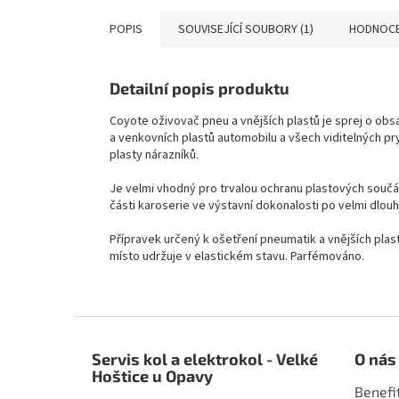
POPIS
SOUVISEJÍCÍ SOUBORY (1)
HODNOCE
Detailní popis produktu
Coyote oživovač pneu a vnějších plastů je sprej o ob
a venkovních plastů automobilu a všech viditelných pr
plasty nárazníků.
Je velmi vhodný pro trvalou ochranu plastových součá
části karoserie ve výstavní dokonalosti po velmi dlo
Přípravek určený k ošetření pneumatik a vnějších plast
místo udržuje v elastickém stavu. Parfémováno.
Z
á
Servis kol a elektrokol - Velké
O nás
p
Hoštice u Opavy
a
Benefi