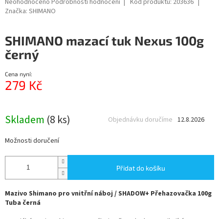
Průměrné
Neohodnoceno
Podrobnosti hodnocení
Kód produktu:
203636
hodnocení
Značka:
SHIMANO
produktu
je
SHIMANO mazací tuk Nexus 100g
0,0
z
černý
5
hvězdiček.
Cena nyní:
279 Kč
Měrná
cena:
Skladem
(8 ks)
Objednávku doručíme
12.8.2026
Možnosti doručení
Přidat do košíku
Mazivo
Shimano pro vnitřní náboj / SHADOW+ Přehazovačka 100g
Tuba černá