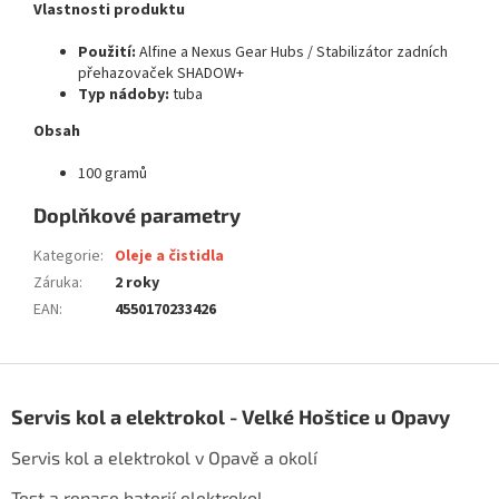
Vlastnosti produktu
Použití:
Alfine a Nexus Gear Hubs / Stabilizátor zadních
přehazovaček SHADOW+
Typ nádoby:
tuba
Obsah
100 gramů
Doplňkové parametry
Kategorie
:
Oleje a čistidla
Záruka
:
2 roky
EAN
:
4550170233426
Z
á
Servis kol a elektrokol - Velké Hoštice u Opavy
p
a
Servis kol a elektrokol v Opavě a okolí
t
í
Test a repase baterií elektrokol