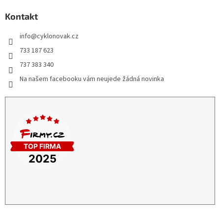
Kontakt
info
@
cyklonovak.cz
733 187 623
737 383 340
Na našem facebooku vám neujede žádná novinka