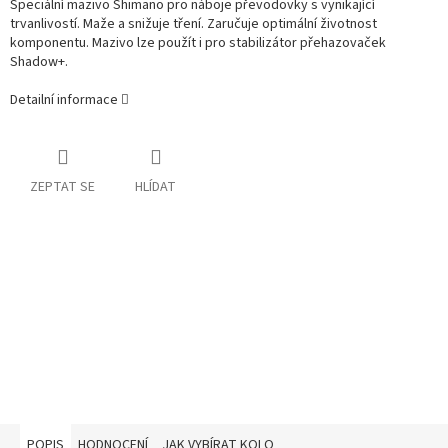
Speciální mazivo Shimano pro náboje převodovky s vynikající
trvanlivostí. Maže a snižuje tření. Zaručuje optimální životnost
komponentu. Mazivo lze použít i pro stabilizátor přehazovaček
Shadow+.
Detailní informace
ZEPTAT SE
HLÍDAT
POPIS
HODNOCENÍ
JAK VYBÍRAT KOLO