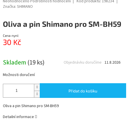
Průměrné
Neohodnoceno
Podrobnosti hodnocení
Kód produktu:
198234
hodnocení
Značka:
SHIMANO
produktu
je
Oliva a pin Shimano pro SM-BH59
0,0
z
5
Cena nyní:
hvězdiček.
30 Kč
Měrná
cena:
Skladem
(19 ks)
Objednávku doručíme
11.8.2026
Možnosti doručení
Přidat do košíku
Oliva a pin Shimano pro SM-BH59
Detailní informace