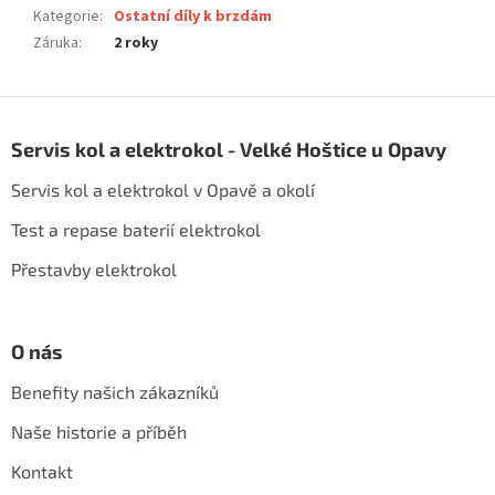
Kategorie
:
Ostatní díly k brzdám
Záruka
:
2 roky
Z
á
Servis kol a elektrokol - Velké Hoštice u Opavy
p
a
Servis kol a elektrokol v Opavě a okolí
t
í
Test a repase baterií elektrokol
Přestavby elektrokol
O nás
Benefity našich zákazníků
Naše historie a příběh
Kontakt