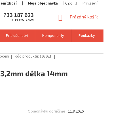
cení zboží
Moje objednávka
CZK
Přihlášení
733 187 623
NÁKUPNÍ
Prázdný košík
(Po - Pá 9:00 - 17:00)
KOŠÍK
Příslušenství
Komponenty
Poukázky
Výprodej
ocení
Kód produktu:
198921
č 3,2mm délka 14mm
Objednávku doručíme
11.8.2026