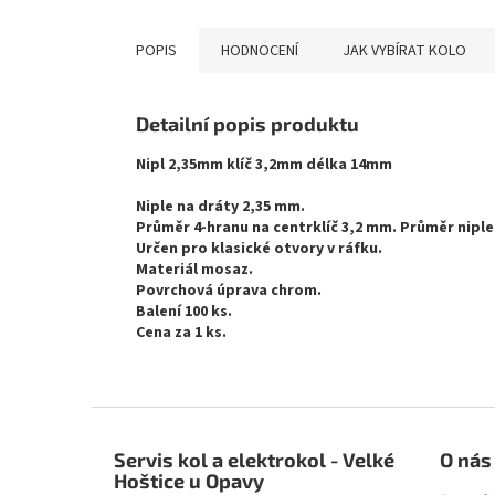
POPIS
HODNOCENÍ
JAK VYBÍRAT KOLO
Detailní popis produktu
Nipl 2,35mm klíč 3,2mm délka 14mm
Niple na dráty 2,35 mm.
Průměr 4-hranu na centrklíč 3,2 mm. Průměr niple
Určen pro klasické otvory v ráfku.
Materiál mosaz.
Povrchová úprava chrom.
Balení 100 ks.
Cena za 1 ks.
Z
á
Servis kol a elektrokol - Velké
O nás
p
Hoštice u Opavy
a