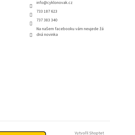
info
@
cyklonovak.cz
733 187 623
737 383 340
Na našem facebooku vám neujede žá
dná novinka
Vytvořil Shoptet