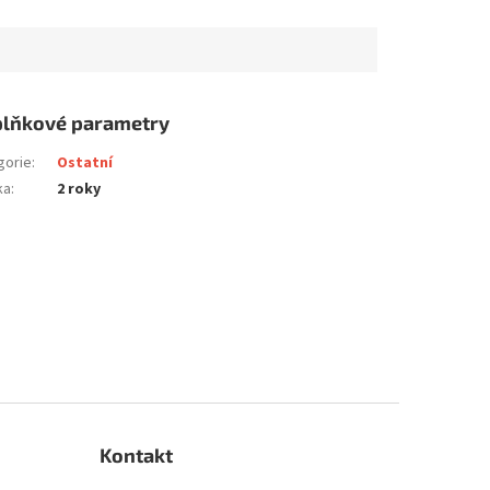
lňkové parametry
gorie
:
Ostatní
ka
:
2 roky
Kontakt