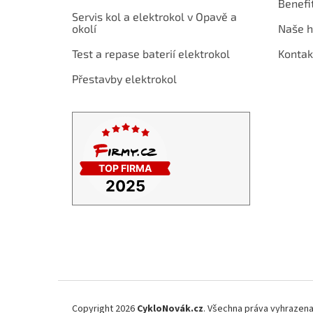
Benefi
t
Servis kol a elektrokol v Opavě a
í
okolí
Naše h
Test a repase baterií elektrokol
Kontak
Přestavby elektrokol
Copyright 2026
CykloNovák.cz
. Všechna práva vyhrazena