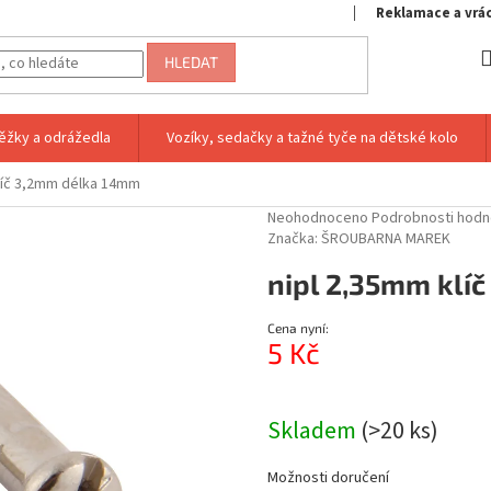
Reklamace a vrá
HLEDAT
ěžky a odrážedla
Vozíky, sedačky a tažné tyče na dětské kolo
líč 3,2mm délka 14mm
Průměrné
Neohodnoceno
Podrobnosti hodn
hodnocení
Značka:
ŠROUBARNA MAREK
produktu
nipl 2,35mm klí
je
0,0
z
Cena nyní:
5
5 Kč
hvězdiček.
Měrná
cena:
Skladem
(>20 ks)
Možnosti doručení