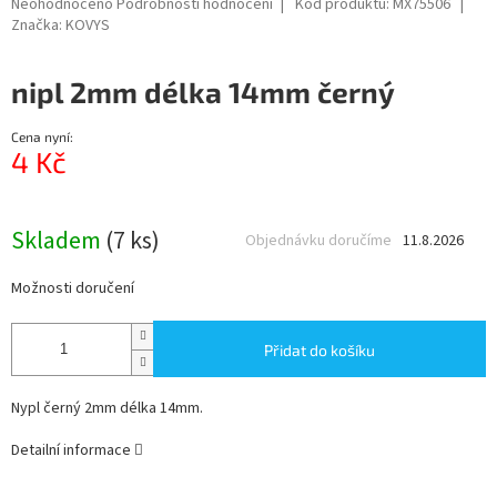
Průměrné
Neohodnoceno
Podrobnosti hodnocení
Kód produktu:
MX75506
hodnocení
Značka:
KOVYS
produktu
je
nipl 2mm délka 14mm černý
0,0
z
5
Cena nyní:
hvězdiček.
4 Kč
Měrná
cena:
Skladem
(7 ks)
Objednávku doručíme
11.8.2026
Možnosti doručení
Přidat do košíku
Nypl černý 2mm délka 14mm.
Detailní informace