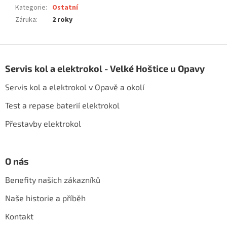
Kategorie
:
Ostatní
Záruka
:
2 roky
Z
á
Servis kol a elektrokol - Velké Hoštice u Opavy
p
a
Servis kol a elektrokol v Opavě a okolí
t
í
Test a repase baterií elektrokol
Přestavby elektrokol
O nás
Benefity našich zákazníků
Naše historie a příběh
Kontakt