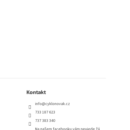
Kontakt
info
@
cyklonovak.cz
733 187 623
737 383 340
Na našem facebooku vám neujede žá