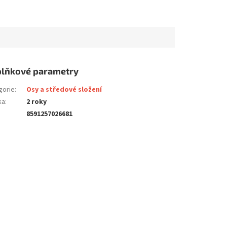
lňkové parametry
gorie
:
Osy a středové složení
ka
:
2 roky
8591257026681