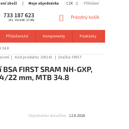
cení zboží
Moje objednávka
CZK
Přihlášení
733 187 623
NÁKUPNÍ
Prázdný košík
(Po - Pá 9:00 - 17:00)
KOŠÍK
Příslušenství
Komponenty
Poukázky
Výprodej
 34.8
ocení
Kód produktu:
205141
Značka:
FIRST
í BSA FIRST SRAM NH-GXP,
24/22 mm, MTB 34.8
Objednávku doručíme
12.8.2026