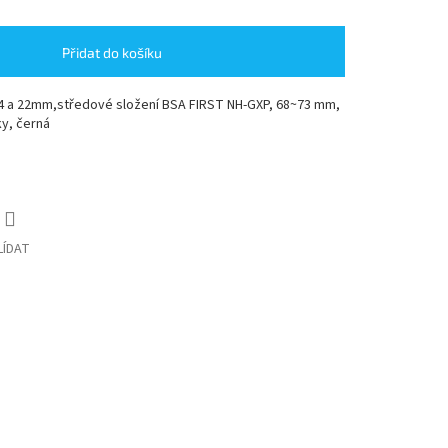
Přidat do košíku
 a 22mm,středové složení BSA FIRST NH-GXP, 68~73 mm,
y, černá
LÍDAT