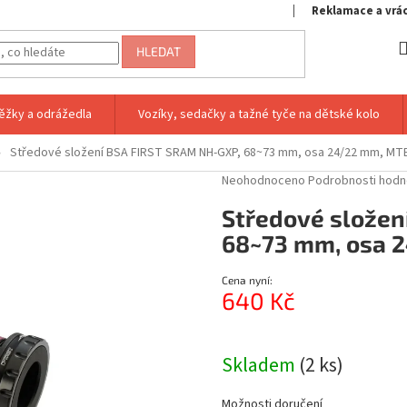
Reklamace a vrá
HLEDAT
ěžky a odrážedla
Vozíky, sedačky a tažné tyče na dětské kolo
Středové složení BSA FIRST SRAM NH-GXP, 68~73 mm, osa 24/22 mm, MTB
Průměrné
Neohodnoceno
Podrobnosti hodn
hodnocení
Středové složen
produktu
je
68~73 mm, osa 
0,0
z
Cena nyní:
5
640 Kč
hvězdiček.
Měrná
cena:
Skladem
(2 ks)
Možnosti doručení