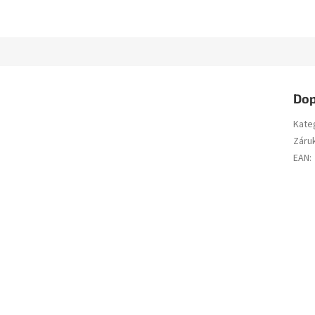
Dop
Kate
Záru
EAN
: