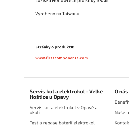
Ložiska Hollowtech pro kliky SRAM.
Vyrobeno na Taiwanu.
Stránky o produktu:
www.firstcomponents.com
Z
á
Servis kol a elektrokol - Velké
O nás
p
Hoštice u Opavy
a
Benefi
t
Servis kol a elektrokol v Opavě a
í
okolí
Naše h
Test a repase baterií elektrokol
Kontak