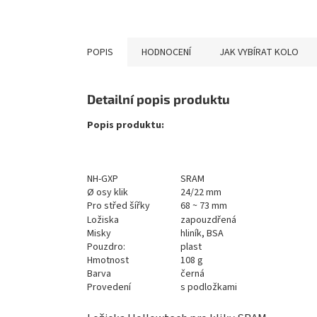
POPIS
HODNOCENÍ
JAK VYBÍRAT KOLO
Detailní popis produktu
Popis produktu:
NH-GXP
SRAM
Ø osy klik
24/22 mm
Pro střed šířky
68 ~ 73 mm
Ložiska
zapouzdřená
Misky
hliník, BSA
Pouzdro:
plast
Hmotnost
108 g
Barva
černá
Provedení
s podložkami