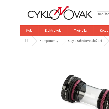
Přejít
na
obsah
Kola
Elektrokola
Trojkolky
Kolob
Domů
Komponenty
Osy a středové složení