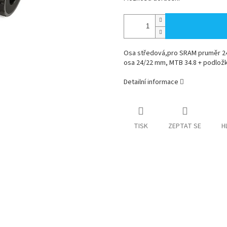
Osa středová,pro SRAM pruměr 24
osa 24/22 mm, MTB 34.8 + podložk
Detailní informace
TISK
ZEPTAT SE
H