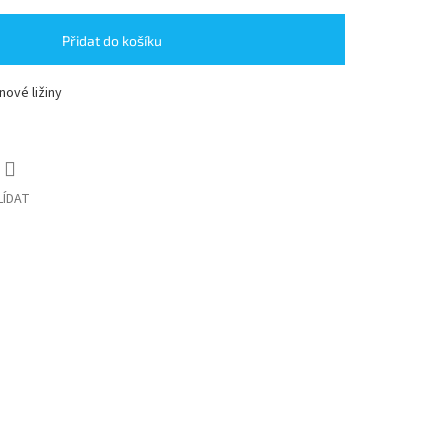
Přidat do košíku
nové ližiny
LÍDAT