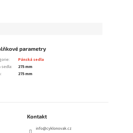
lňkové parametry
gorie
:
Pánská sedla
a sedla
:
275 mm
a
:
275 mm
Kontakt
info
@
cyklonovak.cz