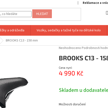
Reklamace a vrá
HLEDAT
ěžky a odrážedla
Vozíky, sedačky a tažné tyče na dětské kolo
BROOKS C13 - 158 mm
Průměrné
Neohodnoceno
Podrobnosti hodn
hodnocení
BROOKS C13 - 1
produktu
je
0,0
Cena nyní:
z
4 990 Kč
5
hvězdiček.
Měrná
cena:
Skladem u dodavatele
Možnosti doručení