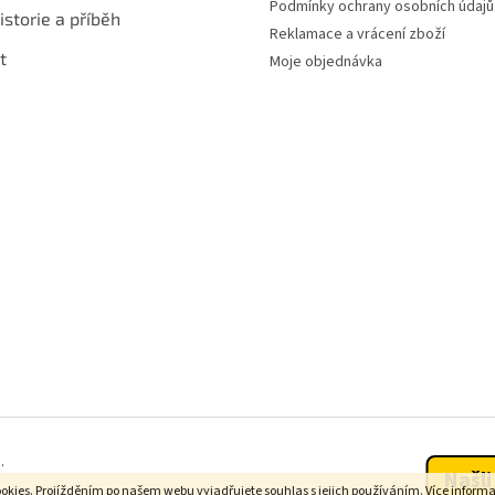
Podmínky ochrany osobních údajů
istorie a příběh
Reklamace a vrácení zboží
t
Moje objednávka
.
Našli
okies. Projížděním po našem webu vyjadřujete souhlas s jejich používáním. Více inform