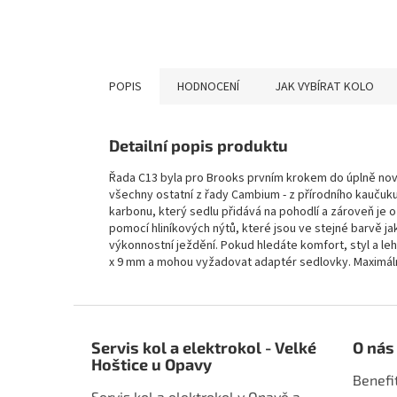
POPIS
HODNOCENÍ
JAK VYBÍRAT KOLO
Detailní popis produktu
Řada C13 byla pro Brooks prvním krokem do úplně nové
všechny ostatní z řady Cambium - z přírodního kauču
karbonu, který sedlu přidává na pohodlí a zároveň je o
pomocí hliníkových nýtů, které jsou ve stejné barvě j
výkonnostní ježdění. Pokud hledáte komfort, styl a leh
x 9 mm a mohou vyžadovat adaptér sedlovky. Maximáln
Z
á
Servis kol a elektrokol - Velké
O nás
p
Hoštice u Opavy
a
Benefi
t
Servis kol a elektrokol v Opavě a