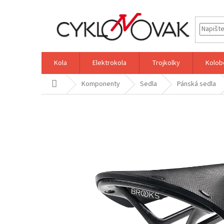
Přejít
na
obsah
Kola
Elektrokola
Trojkolky
Kolob
Domů
Komponenty
Sedla
Pánská sedla