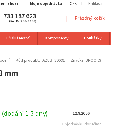
cení zboží
Moje objednávka
CZK
Přihlášení
733 187 623
NÁKUPNÍ
Prázdný košík
(Po - Pá 9:00 - 17:00)
KOŠÍK
Příslušenství
Komponenty
Poukázky
Výprodej
ocení
Kód produktu:
AZUB_39691
Značka:
BROOKS
58 mm
 (dodání 1-3 dny)
12.8.2026
Objednávku doručíme