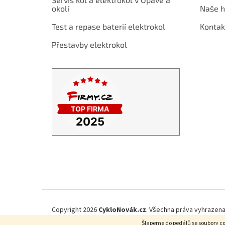
í
okolí
Naše h
Test a repase baterií elektrokol
Kontak
Přestavby elektrokol
Copyright 2026
CykloNovák.cz
. Všechna práva vyhrazena
Šlapeme do pedálů se soubory co