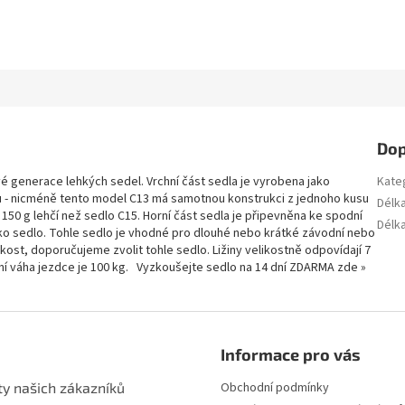
Dop
 generace lehkých sedel. Vrchní část sedla je vyrobena jako
Kate
ku - nicméně tento model C13 má samotnou konstrukci z jednoho kusu
Délk
 150 g lehčí než sedlo C15. Horní část sedla je připevněna ke spodní
Délk
ako sedlo. Tohle sedlo je vhodné pro dlouhé nebo krátké závodní nebo
kost, doporučujeme zvolit tohle sedlo. Ližiny velikostně odpovídají 7
í váha jezdce je 100 kg. Vyzkoušejte sedlo na 14 dní ZDARMA zde »
Informace pro vás
ty našich zákazníků
Obchodní podmínky