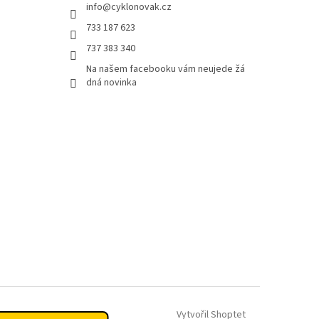
info
@
cyklonovak.cz
733 187 623
737 383 340
Na našem facebooku vám neujede žá
dná novinka
Vytvořil Shoptet