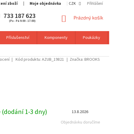
cení zboží
Moje objednávka
CZK
Přihlášení
733 187 623
NÁKUPNÍ
Prázdný košík
(Po - Pá 9:00 - 17:00)
KOŠÍK
Příslušenství
Komponenty
Poukázky
Výprodej
ocení
Kód produktu:
AZUB_19821
Značka:
BROOKS
 (dodání 1-3 dny)
13.8.2026
Objednávku doručíme