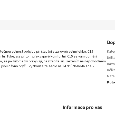
Dop
tečnou volnost pohybu při šlapání a zároveň velmi lehké. C15
Kate
tu. Tuhé, ale přitom překvapivě komfortní. C15 se vám odmění
Délk
, že jak kilometry přibývají, neztrácíte sílu sezením na nepohodlném
Barv
p jsou dávno pryč. Vyzkoušejte sedlo na 14 dní ZDARMA zde »
Délk
Mater
Polo
Informace pro vás