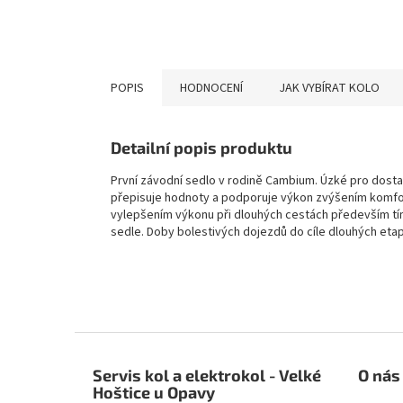
POPIS
HODNOCENÍ
JAK VYBÍRAT KOLO
Detailní popis produktu
První závodní sedlo v rodině Cambium. Úzké pro dosta
přepisuje hodnoty a podporuje výkon zvýšením komfor
vylepšením výkonu při dlouhých cestách především tím
sedle. Doby bolestivých dojezdů do cíle dlouhých eta
Z
á
Servis kol a elektrokol - Velké
O nás
p
Hoštice u Opavy
a