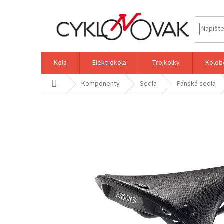
Přejít
na
obsah
Kola
Elektrokola
Trojkolky
Kolob
Domů
Komponenty
Sedla
Pánská sedla