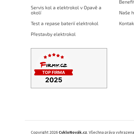
Benefi
t
Servis kol a elektrokol v Opavě a
í
okolí
Naše h
Test a repase baterií elektrokol
Kontak
Přestavby elektrokol
Copyright 2026
CykloNovák.cz
. Všechna práva vyhrazena