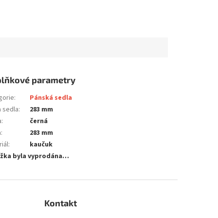
lňkové parametry
gorie
:
Pánská sedla
a sedla
:
283 mm
a
:
černá
a
:
283 mm
iál
:
kaučuk
žka byla vyprodána…
Kontakt