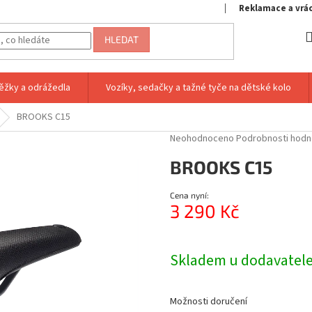
Reklamace a vrá
HLEDAT
ěžky a odrážedla
Vozíky, sedačky a tažné tyče na dětské kolo
BROOKS C15
Průměrné
Neohodnoceno
Podrobnosti hodn
hodnocení
BROOKS C15
produktu
je
0,0
Cena nyní:
z
3 290 Kč
5
hvězdiček.
Měrná
cena:
Skladem u dodavatele
Možnosti doručení