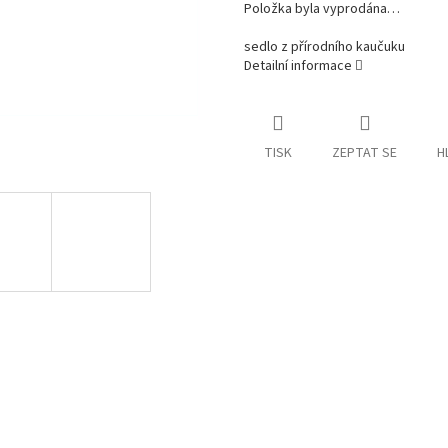
Položka byla vyprodána…
sedlo z přírodního kaučuku
Detailní informace
TISK
ZEPTAT SE
H