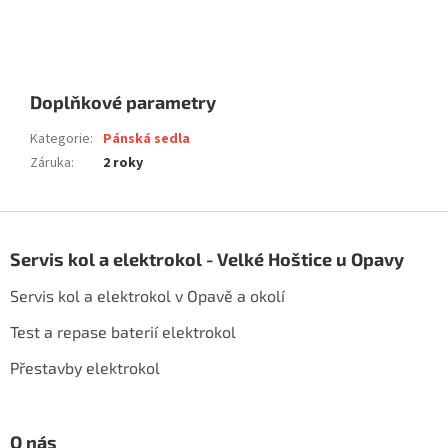
Doplňkové parametry
Kategorie
:
Pánská sedla
Záruka
:
2 roky
Z
á
Servis kol a elektrokol - Velké Hoštice u Opavy
p
a
Servis kol a elektrokol v Opavě a okolí
t
í
Test a repase baterií elektrokol
Přestavby elektrokol
O nás