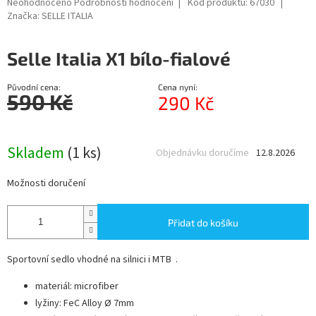
Průměrné
Neohodnoceno
Podrobnosti hodnocení
Kód produktu:
67030
hodnocení
Značka:
SELLE ITALIA
produktu
je
Selle Italia X1 bílo-fialové
0,0
z
5
Původní cena:
Cena nyní:
hvězdiček.
590 Kč
290 Kč
Měrná
cena:
Skladem
(1 ks)
Objednávku doručíme
12.8.2026
Možnosti doručení
Přidat do košíku
Sportovní sedlo vhodné na silnici i MTB .
materiál: microfiber
lyžiny: FeC Alloy Ø 7mm