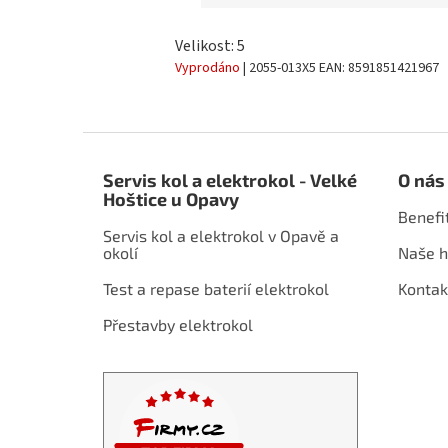
Velikost: 5
Vyprodáno
| 2055-013X5
EAN:
8591851421967
Z
á
Servis kol a elektrokol - Velké
O nás
p
Hoštice u Opavy
a
Benefi
t
Servis kol a elektrokol v Opavě a
í
okolí
Naše h
Test a repase baterií elektrokol
Kontak
Přestavby elektrokol