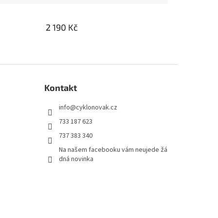
2 190 Kč
Kontakt
info
@
cyklonovak.cz
733 187 623
737 383 340
Na našem facebooku vám neujede žá
dná novinka