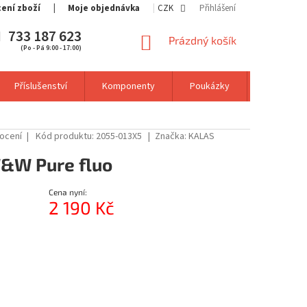
cení zboží
Moje objednávka
CZK
Přihlášení
733 187 623
NÁKUPNÍ
Prázdný košík
(Po - Pá 9:00 - 17:00)
KOŠÍK
Příslušenství
Komponenty
Poukázky
Výprodej
ocení
Kód produktu:
2055-013X5
Značka:
KALAS
&W Pure fluo
Cena nyní:
2 190 Kč