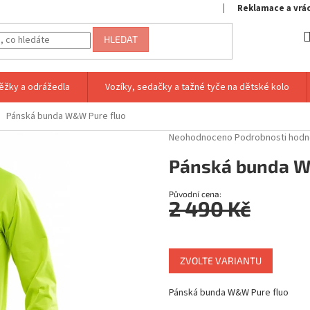
Reklamace a vrá
HLEDAT
ěžky a odrážedla
Vozíky, sedačky a tažné tyče na dětské kolo
Pánská bunda W&W Pure fluo
Průměrné
Neohodnoceno
Podrobnosti hodn
hodnocení
Pánská bunda W
produktu
je
0,0
Původní cena:
z
2 490 Kč
5
hvězdiček.
Měrná
cena:
ZVOLTE VARIANTU
Pánská bunda W&W Pure fluo