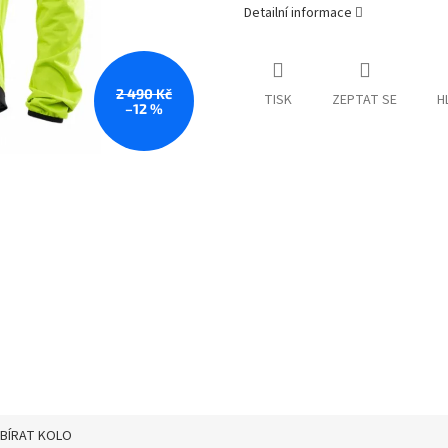
Detailní informace
2 490 Kč
TISK
ZEPTAT SE
H
–12 %
YBÍRAT KOLO