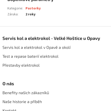
Kategorie
:
Pastorky
Záruka
:
2 roky
Z
á
Servis kol a elektrokol - Velké Hoštice u Opavy
p
a
Servis kol a elektrokol v Opavě a okolí
t
í
Test a repase baterií elektrokol
Přestavby elektrokol
O nás
Benefity našich zákazníků
Naše historie a příběh
Kontakt