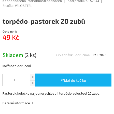
Průměrné
Neohodnoceno
Podrobnosti hodnocení
Kód produktu:
52344
hodnocení
Značka:
VELOSTEEL
produktu
je
torpédo-pastorek 20 zubů
0,0
z
5
Cena nyní:
hvězdiček.
49 Kč
Měrná
cena:
Skladem
(2 ks)
Objednávku doručíme
12.8.2026
Možnosti doručení
Přidat do košíku
Pastorek,kolečko na jednorychlostní torpédo velosteel 20 zubu.
Detailní informace