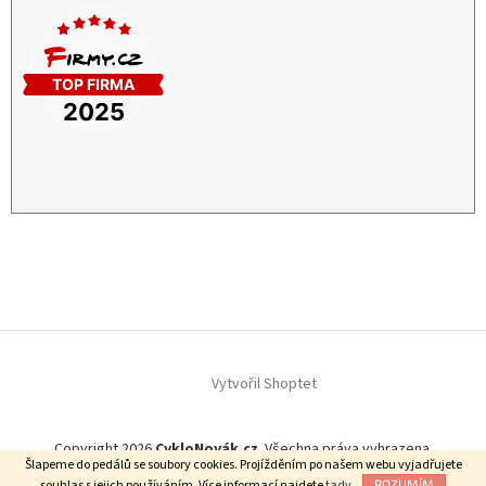
Vytvořil Shoptet
Copyright 2026
CykloNovák.cz
. Všechna práva vyhrazena.
Šlapeme do pedálů se soubory cookies. Projížděním po našem webu vyjadřujete
Našli jste lepší cenu?
souhlas s jejich používáním. Více informací najdete
tady.
ROZUMÍM