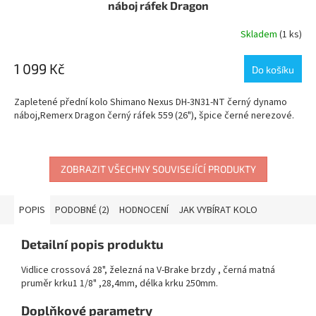
náboj ráfek Dragon
Skladem
(1 ks)
Průměrné
hodnocení
produktu
1 099 Kč
Do košíku
je
5,0
Zapletené přední kolo Shimano Nexus DH-3N31-NT černý dynamo
z
náboj,Remerx Dragon černý ráfek 559 (26"), špice černé nerezové.
5
hvězdiček.
ZOBRAZIT VŠECHNY SOUVISEJÍCÍ PRODUKTY
POPIS
PODOBNÉ (2)
HODNOCENÍ
JAK VYBÍRAT KOLO
Detailní popis produktu
Vidlice crossová 28", železná na V-Brake brzdy , černá matná
pruměr krku1 1/8" ,28,4mm, délka krku 250mm.
Doplňkové parametry