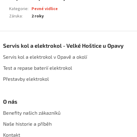
Kategorie
:
Pevné vidlice
Záruka
:
2 roky
Z
á
Servis kol a elektrokol - Velké Hoštice u Opavy
p
a
Servis kol a elektrokol v Opavě a okolí
t
í
Test a repase baterií elektrokol
Přestavby elektrokol
O nás
Benefity našich zákazníků
Naše historie a příběh
Kontakt