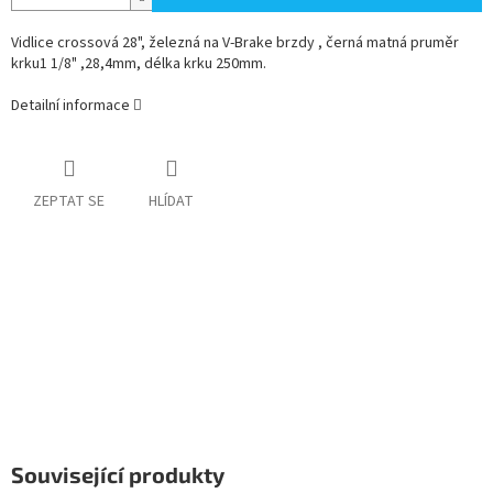
Vidlice crossová 28", železná na V-Brake brzdy , černá matná pruměr
krku1 1/8" ,28,4mm, délka krku 250mm.
Detailní informace
ZEPTAT SE
HLÍDAT
Související produkty