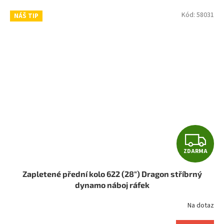
Kód:
58031
NÁŠ TIP
Z
ZDARMA
D
Zapletené přední kolo 622 (28") Dragon stříbrný
A
dynamo náboj ráfek
R
Na dotaz