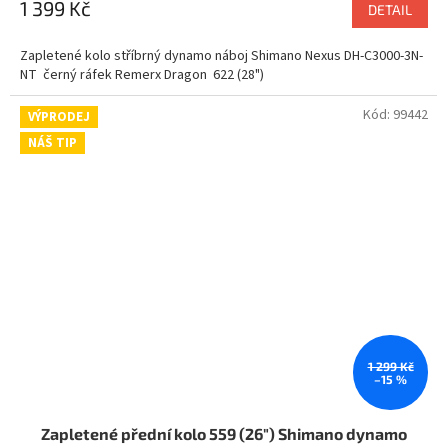
M
1 399 Kč
DETAIL
A
Zapletené kolo stříbrný dynamo náboj Shimano Nexus DH-C3000-3N-
NT černý ráfek Remerx Dragon 622 (28")
Kód:
99442
VÝPRODEJ
NÁŠ TIP
1 299 Kč
–15 %
Zapletené přední kolo 559 (26") Shimano dynamo