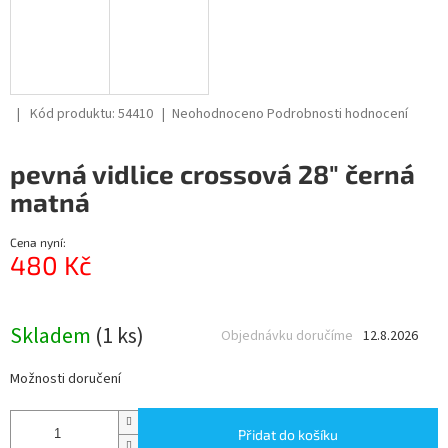
Průměrné
Kód produktu:
54410
Neohodnoceno
Podrobnosti hodnocení
hodnocení
produktu
pevná vidlice crossová 28" černá
je
0,0
matná
z
5
Cena nyní:
hvězdiček.
480 Kč
Měrná
cena:
Skladem
(1 ks)
Objednávku doručíme
12.8.2026
Možnosti doručení
Přidat do košíku