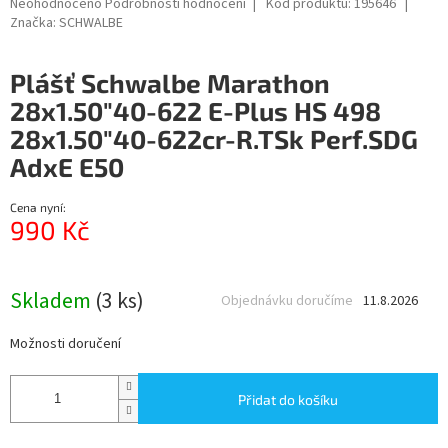
Průměrné
Neohodnoceno
Podrobnosti hodnocení
Kód produktu:
195646
hodnocení
Značka:
SCHWALBE
produktu
je
Plášť Schwalbe Marathon
0,0
z
28x1.50"40-622 E-Plus HS 498
5
28x1.50"40-622cr-R.TSk Perf.SDG
hvězdiček.
AdxE E50
Cena nyní:
990 Kč
Měrná
cena:
Skladem
(3 ks)
Objednávku doručíme
11.8.2026
Možnosti doručení
Přidat do košíku