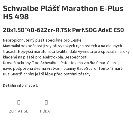
Schwalbe Plášť Marathon E-Plus
HS 498
28x1.50"40-622cr-R.TSk Perf.SDG AdxE E50
Nepropíchnutelný plášť speciálně pro E-Bike
Maximální bezpečnost jízdy při vysokých rychlostech a na dlouhých
trasách. Nejvyšší maratonská kvalita, dále vyvinutá pro speciální nároky
kladené na pláště pro elektrokola. Bezpečnost:
Úroveň ochrany 7 od Schwalbe - Patentovaná vložka SmartGuard je
navíc podpořena dvěma vrstvami tkaniny RaceGuard. Tento "Smart-
DualGuard" chrání ještě lépe před ostrými zásahy.
Detailní informace
ZEPTAT SE
HLÍDAT