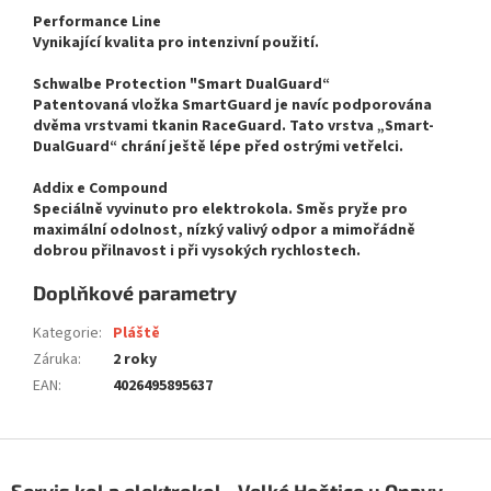
Performance Line
Vynikající kvalita pro intenzivní použití.
Schwalbe Protection "Smart DualGuard“
Patentovaná vložka SmartGuard je navíc podporována
dvěma vrstvami tkanin RaceGuard. Tato vrstva „Smart-
DualGuard“ chrání ještě lépe před ostrými vetřelci.
Addix e Compound
Speciálně vyvinuto pro elektrokola. Směs pryže pro
maximální odolnost, nízký valivý odpor a mimořádně
dobrou přilnavost i při vysokých rychlostech.
Doplňkové parametry
Kategorie
:
Pláště
Záruka
:
2 roky
EAN
:
4026495895637
Z
á