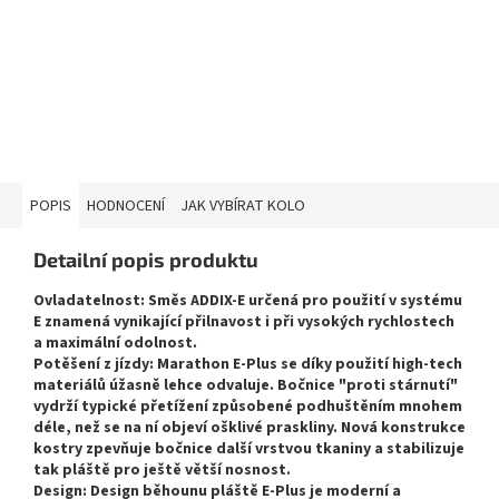
POPIS
HODNOCENÍ
JAK VYBÍRAT KOLO
Detailní popis produktu
Ovladatelnost: Směs ADDIX-E určená pro použití v systému
E znamená vynikající přilnavost i při vysokých rychlostech
a maximální odolnost.
Potěšení z jízdy: Marathon E-Plus se díky použití high-tech
materiálů úžasně lehce odvaluje. Bočnice "proti stárnutí"
vydrží typické přetížení způsobené podhuštěním mnohem
déle, než se na ní objeví ošklivé praskliny. Nová konstrukce
kostry zpevňuje bočnice další vrstvou tkaniny a stabilizuje
tak pláště pro ještě větší nosnost.
Design: Design běhounu pláště E-Plus je moderní a