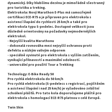
dynamický. Díky hlubšímu dezénu je mimořádně všestranný
pro turistiku a treking.
Elektrokola: Nový Marathon E-Plus má samozřejmě
certifikaci ECE-R75 a je připraven pro elektrokola s
asistencí šlapání do rychlosti 25 km/h a také pro
elektrokola typu S-pedelec. Dostupné velikosti jsou
důsledně orientovány na požadavky nejmodernějších
elektrokol.
- Nejvyšší kvalita Marathonu
- dokonalá rovnováha mezi nejvyšší ochranou proti
defektu a nízkým valivým odporem
- speciálně vyvinuté pro elektrokola s vyšším zatížením,
vynikající přilnavostí a maximální odolností.
- univerzální pro použití Tour a Trekking
Technology:
E-Bike Ready 50
Pro rychlá elektrokola do 50 km/h
Pro rychlá elektrokola (S-pedelecs s registrací, pojištěním
a asistencí šlapání i nad 25 km/h) je vyžadováno zvláštní
schválení plášťů. Pro tato kola doporučujeme pláště pro
elektrokola s homologací ECE-R75 platnou v celé Evropě.
Twin Skin