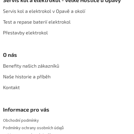
Servis kol a elektrokol - Velké Hoštice u Opavy
p
a
Servis kol a elektrokol v Opavě a okolí
t
í
Test a repase baterií elektrokol
Přestavby elektrokol
O nás
Benefity našich zákazníků
Naše historie a příběh
Kontakt
Informace pro vás
Obchodní podmínky
Podmínky ochrany osobních údajů