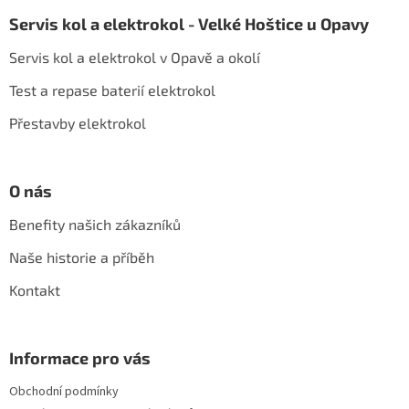
á
Servis kol a elektrokol - Velké Hoštice u Opavy
p
a
Servis kol a elektrokol v Opavě a okolí
t
í
Test a repase baterií elektrokol
Přestavby elektrokol
O nás
Benefity našich zákazníků
Naše historie a příběh
Kontakt
Informace pro vás
Obchodní podmínky