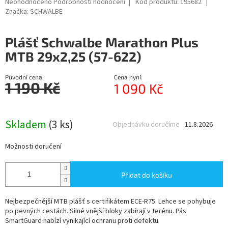
Průměrné
Neohodnoceno
Podrobnosti hodnocení
Kód produktu:
195682
hodnocení
Značka:
SCHWALBE
R
produktu
je
M
Plášť Schwalbe Marathon Plus
0,0
z
MTB 29x2,25 (57-622)
A
5
hvězdiček.
Původní cena:
Cena nyní:
1 190 Kč
1 090 Kč
Měrná
cena:
Skladem
(3 ks)
Objednávku doručíme
11.8.2026
Možnosti doručení
Přidat do košíku
Nejbezpečnější MTB plášť s certifikátem ECE-R75. Lehce se pohybuje
po pevných cestách. Silné vnější bloky zabírají v terénu. Pás
SmartGuard nabízí vynikající ochranu proti defektu