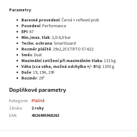
Parametry
:
Barevné provedení
: Černá + reflexní pruh
Povedení
: Performance
EPI
: 67
Min./max. tlak
: 2,0-4,0 bar
Techn. ochrana
: SmartGuard
Rozměr pláště
: 29x2,25 ETRTO 57-622
Směs
: Dual
Maximální zatížení při maximálním tlaku
: 132 kg
Váha (cca váha, možná odchylka +/- 8%)
: 1350 g
Duše
: 19, 19A, 19F
Rozměr
: 29"
Doplňkové parametry
Kategorie
:
Pláště
Záruka
:
2 roky
EAN
:
4026495968263
Z