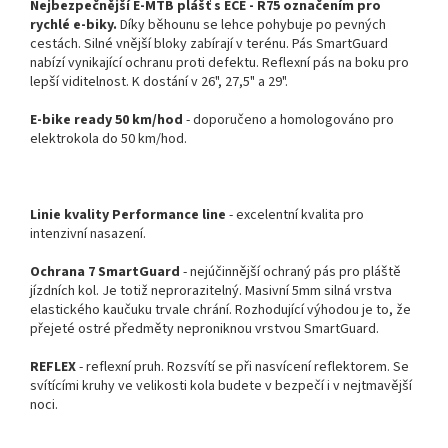
Nejbezpečnější E-MTB plášť s ECE - R75 označením pro
rychlé e-biky.
Díky běhounu se lehce pohybuje po pevných
cestách. Silné vnější bloky zabírají v terénu. Pás SmartGuard
nabízí vynikající ochranu proti defektu. Reflexní pás na boku pro
lepší viditelnost. K dostání v 26", 27,5" a 29".
E-bike ready 50 km/hod
- doporučeno a homologováno pro
elektrokola do 50 km/hod.
Linie kvality Performance line
- excelentní kvalita pro
intenzivní nasazení.
Ochrana 7 SmartGuard
- nejúčinnější ochraný pás pro pláště
jízdních kol. Je totiž neprorazitelný. Masivní 5mm silná vrstva
elastického kaučuku trvale chrání. Rozhodující výhodou je to, že
přejeté ostré předměty neproniknou vrstvou SmartGuard.
REFLEX
- reflexní pruh. Rozsvítí se při nasvícení reflektorem. Se
svítícími kruhy ve velikosti kola budete v bezpečí i v nejtmavější
noci.