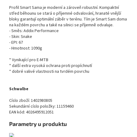
Profil Smart Sama je moderní a zároveň robustní. Kompaktní
střed běhounu se stará o příjemné odvalování, hranaté vnější
bloky garantují optimální záběr v terénu. Tím je Smart Sam doma
na každém povrchu a také na silnici se příjemně odvaluje.
- Směs: Addix Performance
- Skin: Snake
- EPI: 67
- Hmotnost: 1090g
* Vynikající pro E-MTB
* další extra vysoká ochrana proti propíchnutí
* dobré valivé vlastnosti na tvrdém povrchu
Schwalbe
Císlo zboží: 1402980805
Sekundární císlo položky: 11159460
EAN kód: 4026495912051
Parametry u produktu