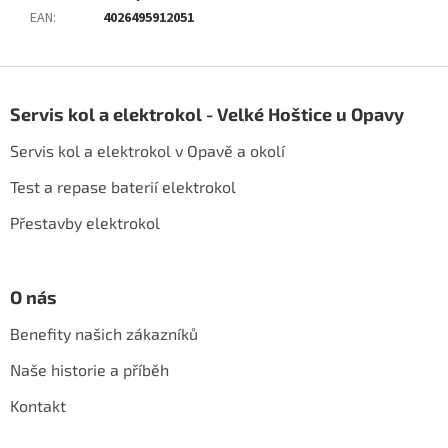
EAN
:
4026495912051
Z
á
Servis kol a elektrokol - Velké Hoštice u Opavy
p
a
Servis kol a elektrokol v Opavě a okolí
t
í
Test a repase baterií elektrokol
Přestavby elektrokol
O nás
Benefity našich zákazníků
Naše historie a příběh
Kontakt