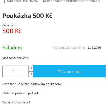
Průměrné
Kód produktu:
202458
Neohodnoceno
Podrobnosti hodnocení
hodnocení
produktu
Poukázka 500 Kč
je
0,0
z
Cena nyní:
5
500 Kč
hvězdiček.
Měrná
cena:
Skladem
Objednávku doručíme
11.8.2026
Možnosti doručení
Přidat do košíku
Potěšte své blízké dárkovým poukazem!
Platnost poukazu je 1 rok.
Detailní informace