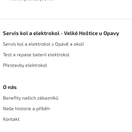
Z
á
Servis kol a elektrokol - Velké Hoštice u Opavy
p
a
Servis kol a elektrokol v Opavě a okolí
t
í
Test a repase baterií elektrokol
Přestavby elektrokol
O nás
Benefity našich zákazníků
Naše historie a příběh
Kontakt