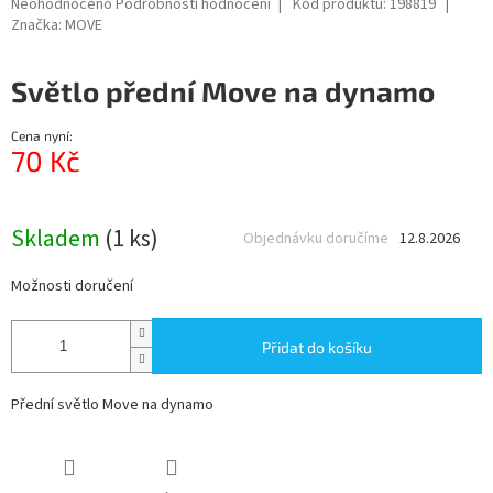
Průměrné
Neohodnoceno
Podrobnosti hodnocení
Kód produktu:
198819
hodnocení
Značka:
MOVE
produktu
je
Světlo přední Move na dynamo
0,0
z
5
Cena nyní:
hvězdiček.
70 Kč
Měrná
cena:
Skladem
(1 ks)
Objednávku doručíme
12.8.2026
Možnosti doručení
Přidat do košíku
Přední světlo Move na dynamo