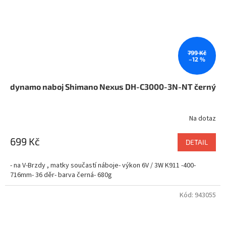
799 Kč
–12 %
dynamo naboj Shimano Nexus DH-C3000-3N-NT černý
Na dotaz
699 Kč
DETAIL
- na V-Brzdy , matky součastí náboje- výkon 6V / 3W K911 -400-
716mm- 36 děr- barva černá- 680g
Kód:
943055