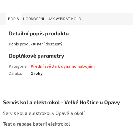
POPIS
HODNOCENÍ
JAK VYBÍRAT KOLO
Detailní popis produktu
Popis produktu není dostupný
Doplňkové parametry
Kategorie
:
Přední světla k dynamo nábojům
Záruka
:
2 roky
Z
á
Servis kol a elektrokol - Velké Hoštice u Opavy
p
a
Servis kol a elektrokol v Opavě a okolí
t
í
Test a repase baterií elektrokol