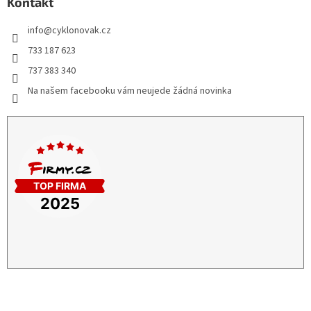
Kontakt
info
@
cyklonovak.cz
733 187 623
737 383 340
Na našem facebooku vám neujede žádná novinka