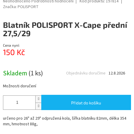
Průměrné
Neohodnoceno
Podrobnosti hodnocení
Kód produktu:
197814
hodnocení
Značka:
POLISPORT
produktu
je
Blatník POLISPORT X-Cape přední
0,0
z
27,5/29
5
hvězdiček.
Cena nyní:
150 Kč
Měrná
cena:
Skladem
(1 ks)
Objednávku doručíme
12.8.2026
Možnosti doručení
Přidat do košíku
určeno pro 26" až 29" odpružená kola, šířka blatníku 82mm, délka 354
mm, hmotnost 88g,