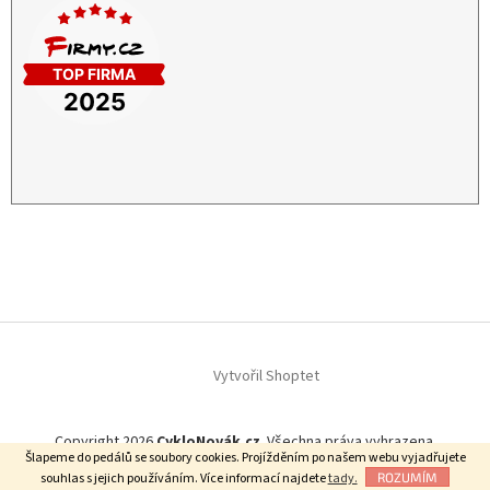
Vytvořil Shoptet
Copyright 2026
CykloNovák.cz
. Všechna práva vyhrazena.
Šlapeme do pedálů se soubory cookies. Projížděním po našem webu vyjadřujete
Našli jste lepší cenu?
souhlas s jejich používáním. Více informací najdete
tady.
ROZUMÍM