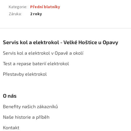
Kategorie
:
Přední blatníky
Záruka
:
2 roky
Z
á
Servis kol a elektrokol - Velké Hoštice u Opavy
p
a
Servis kol a elektrokol v Opavě a okolí
t
í
Test a repase baterií elektrokol
Přestavby elektrokol
O nás
Benefity našich zákazníků
Naše historie a příběh
Kontakt