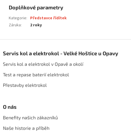
Doplňkové parametry
Kategorie
:
Představce řídítek
Záruka
:
2 roky
Z
á
Servis kol a elektrokol - Velké Hoštice u Opavy
p
a
Servis kol a elektrokol v Opavě a okolí
t
í
Test a repase baterií elektrokol
Přestavby elektrokol
O nás
Benefity našich zákazníků
Naše historie a příběh