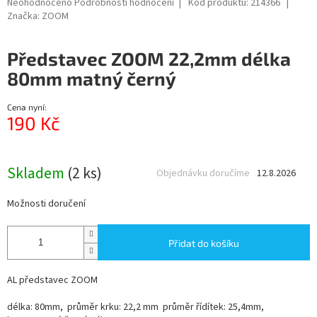
Průměrné
Neohodnoceno
Podrobnosti hodnocení
Kód produktu:
214366
hodnocení
Značka:
ZOOM
produktu
je
Představec ZOOM 22,2mm délka
0,0
z
80mm matný černý
5
hvězdiček.
Cena nyní:
190 Kč
Měrná
cena:
Skladem
(2 ks)
Objednávku doručíme
12.8.2026
Možnosti doručení
Přidat do košíku
AL představec ZOOM
délka: 80mm, průměr krku: 22,2 mm průměr řídítek: 25,4mm,