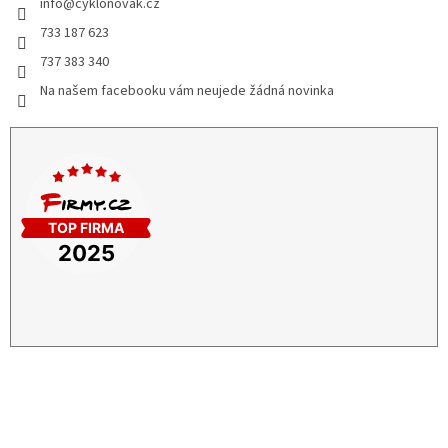
info
@
cyklonovak.cz
733 187 623
737 383 340
Na našem facebooku vám neujede žádná novinka