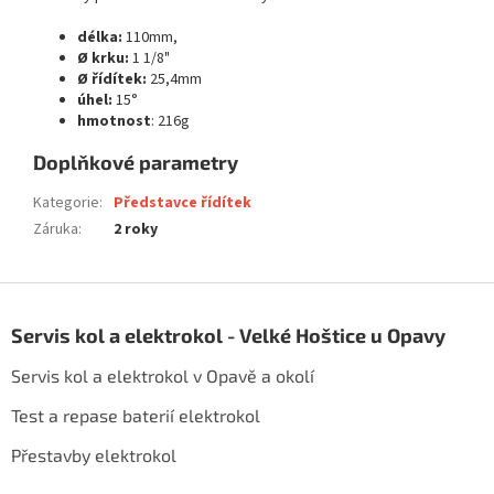
délka:
110mm,
Ø krku:
1 1/8"
Ø řídítek:
25,4mm
úhel:
15°
hmotnost
: 216g
Doplňkové parametry
Kategorie
:
Představce řídítek
Záruka
:
2 roky
Z
á
Servis kol a elektrokol - Velké Hoštice u Opavy
p
a
Servis kol a elektrokol v Opavě a okolí
t
í
Test a repase baterií elektrokol
Přestavby elektrokol