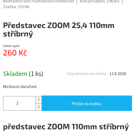
Průměrné
Neohodnoceno
Podrobnosti hodnocení
Kód produktu:
198363
hodnocení
Značka:
ZOOM
produktu
je
Představec ZOOM 25,4 110mm
0,0
z
stříbrný
5
hvězdiček.
Cena nyní:
260 Kč
Měrná
cena:
Skladem
(1 ks)
Objednávku doručíme
12.8.2026
Možnosti doručení
Přidat do košíku
představec ZOOM 110mm stříbrný