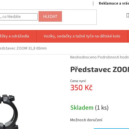
Reklamace a vrá
HLEDAT
ěžky a odrážedla
Vozíky, sedačky a tažné tyče na dětské kolo
edstavec ZOOM 31,8 65mm
Průměrné
Neohodnoceno
Podrobnosti hodn
hodnocení
Představec ZOO
produktu
je
0,0
Cena nyní:
z
350 Kč
5
hvězdiček.
Měrná
cena:
Skladem
(1 ks)
Možnosti doručení