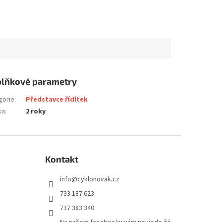
lňkové parametry
gorie
:
Představce řídítek
ka
:
2 roky
Kontakt
info
@
cyklonovak.cz
733 187 623
737 383 340