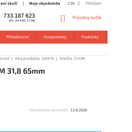
cení zboží
Moje objednávka
CZK
Přihlášení
733 187 623
NÁKUPNÍ
Prázdný košík
(Po - Pá 9:00 - 17:00)
KOŠÍK
Příslušenství
Komponenty
Poukázky
Výprodej
ocení
Kód produktu:
200370
Značka:
ZOOM
M 31,8 65mm
Objednávku doručíme
12.8.2026