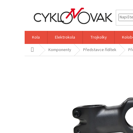
Přejít
na
obsah
Kola
Elektrokola
Trojkolky
Kolob
Domů
Komponenty
Představce řídítek
Př