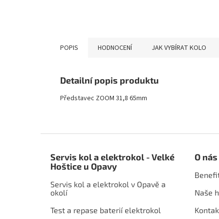
POPIS
HODNOCENÍ
JAK VYBÍRAT KOLO
Detailní popis produktu
Představec ZOOM 31,8 65mm
Z
á
Servis kol a elektrokol - Velké
O nás
p
Hoštice u Opavy
a
Benefi
t
Servis kol a elektrokol v Opavě a
í
okolí
Naše h
Test a repase baterií elektrokol
Kontak