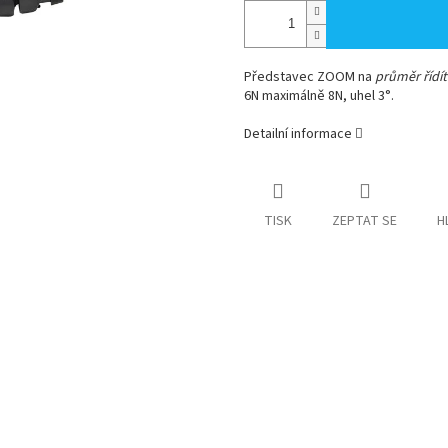
Představec ZOOM na
průměr řídí
6N maximálně 8N, uhel 3°.
Detailní informace
TISK
ZEPTAT SE
H