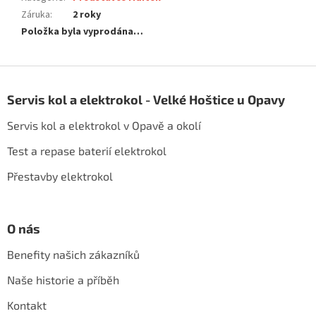
Záruka
:
2 roky
Položka byla vyprodána…
Z
á
Servis kol a elektrokol - Velké Hoštice u Opavy
p
a
Servis kol a elektrokol v Opavě a okolí
t
í
Test a repase baterií elektrokol
Přestavby elektrokol
O nás
Benefity našich zákazníků
Naše historie a příběh
Kontakt