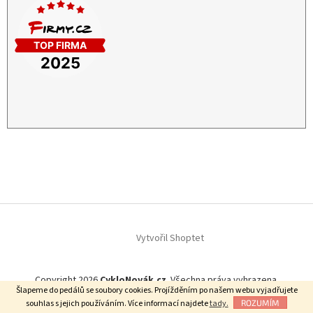
Vytvořil Shoptet
Copyright 2026
CykloNovák.cz
. Všechna práva vyhrazena.
Šlapeme do pedálů se soubory cookies. Projížděním po našem webu vyjadřujete
Našli jste lepší cenu?
souhlas s jejich používáním. Více informací najdete
tady.
ROZUMÍM