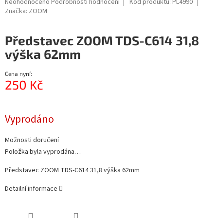
Průměrné
Neohodnoceno
Podrobnosti hodnocení
Kód produktu:
PL4990
hodnocení
Značka:
ZOOM
produktu
je
Představec ZOOM TDS-C614 31,8
0,0
z
výška 62mm
5
hvězdiček.
Cena nyní:
250 Kč
Měrná
cena:
Vyprodáno
Možnosti doručení
Položka byla vyprodána…
Představec ZOOM TDS-C614 31,8 výška 62mm
Detailní informace