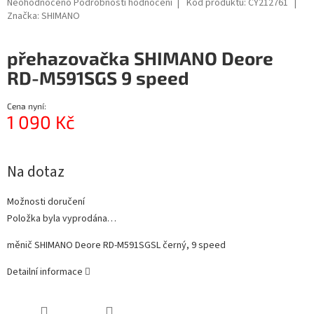
Průměrné
Neohodnoceno
Podrobnosti hodnocení
Kód produktu:
CY212761
hodnocení
Značka:
SHIMANO
produktu
je
přehazovačka SHIMANO Deore
0,0
z
RD-M591SGS 9 speed
5
hvězdiček.
Cena nyní:
1 090 Kč
Měrná
cena:
Na dotaz
Možnosti doručení
Položka byla vyprodána…
měnič SHIMANO Deore RD-M591SGSL černý, 9 speed
Detailní informace