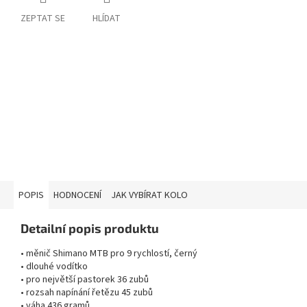
ZEPTAT SE
HLÍDAT
POPIS
HODNOCENÍ
JAK VYBÍRAT KOLO
Detailní popis produktu
• měnič Shimano MTB pro 9 rychlostí, černý
• dlouhé vodítko
• pro největší pastorek 36 zubů
• rozsah napínání řetězu 45 zubů
• váha 436 gramů