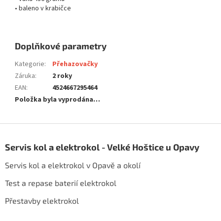
• baleno v krabičce
Doplňkové parametry
Kategorie
:
Přehazovačky
Záruka
:
2 roky
EAN
:
4524667295464
Položka byla vyprodána…
Z
á
Servis kol a elektrokol - Velké Hoštice u Opavy
p
a
Servis kol a elektrokol v Opavě a okolí
t
í
Test a repase baterií elektrokol
Přestavby elektrokol