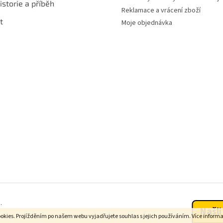
istorie a příběh
Reklamace a vrácení zboží
t
Moje objednávka
.
Našli
okies. Projížděním po našem webu vyjadřujete souhlas s jejich používáním. Více inform