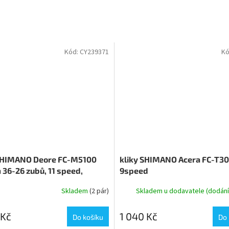
Kód:
CY239371
Kó
 SHIMANO Deore FC-M5100
kliky SHIMANO Acera FC-T3
36-26 zubů, 11 speed,
9speed
TECH II , Boost, v krabičce
Skladem
(2 pár)
Skladem u dodavatele (dodání 
 Kč
1 040 Kč
Do košíku
Do 