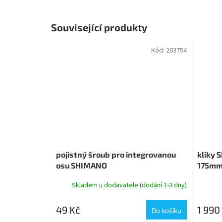
Související produkty
Kód:
203754
pojistný šroub pro integrovanou
kliky
osu SHIMANO
175mm 
HOLLOW
Skladem u dodavatele (dodání 1-3 dny)
49 Kč
1 990
Do košíku