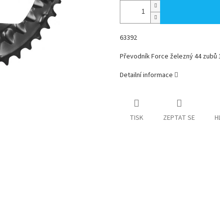
63392
Převodník Force železný 44 zubů
Detailní informace
TISK
ZEPTAT SE
H