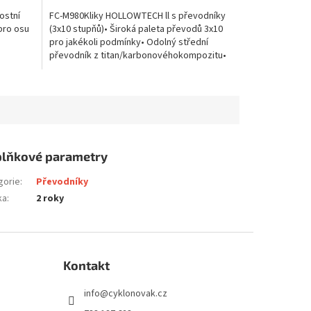
ostní
FC-M980Kliky HOLLOWTECH ll s převodníky
 pro osu
(3x10 stupňů)• Široká paleta převodů 3x10
pro jakékoli podmínky• Odolný střední
převodník z titan/karbonovéhokompozitu•
Minimální ztráty...
lňkové parametry
gorie
:
Převodníky
ka
:
2 roky
Kontakt
info
@
cyklonovak.cz