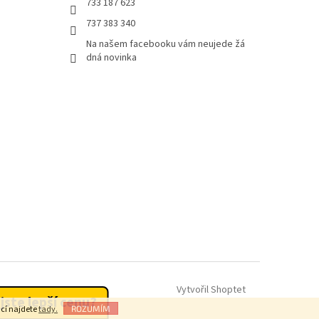
733 187 623
737 383 340
Na našem facebooku vám neujede žá
dná novinka
Vytvořil Shoptet
 jste lepší cenu?
ací najdete
tady.
ROZUMÍM