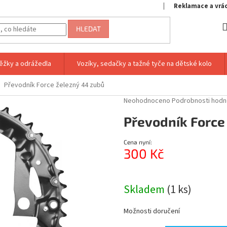
Reklamace a vrá
HLEDAT
ěžky a odrážedla
Vozíky, sedačky a tažné tyče na dětské kolo
Převodník Force železný 44 zubů
Průměrné
Neohodnoceno
Podrobnosti hodn
hodnocení
Převodník Force
produktu
je
0,0
Cena nyní:
z
300 Kč
5
hvězdiček.
Měrná
cena:
Skladem
(1 ks)
Možnosti doručení