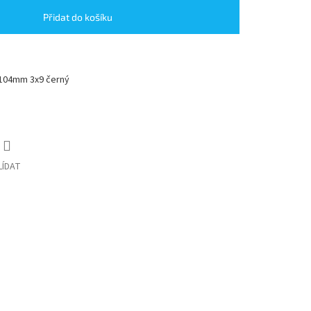
Přidat do košíku
 104mm 3x9 černý
LÍDAT