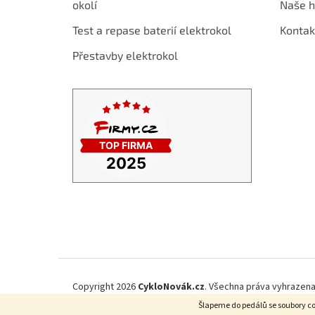
í
okolí
Naše h
Test a repase baterií elektrokol
Kontak
Přestavby elektrokol
Copyright 2026
CykloNovák.cz
. Všechna práva vyhrazena
Šlapeme do pedálů se soubory co