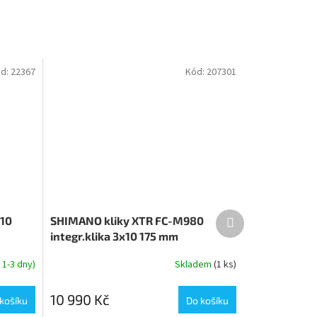
d:
22367
Kód:
207301
Další
010
SHIMANO kliky XTR FC-M980
produkt
integr.klika 3x10 175 mm
42x32x24z +BB misky bez krytu
1-3 dny)
Skladem
(1 ks)
10 990 Kč
košíku
Do košíku