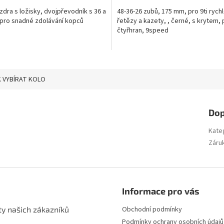
dra s ložisky, dvojpřevodník s 36 a
48-36-26 zubů, 175 mm, pro 9ti rychl
 pro snadné zdolávání kopců
řetězy a kazety, , černé, s krytem,
čtyřhran, 9speed
 VYBÍRAT KOLO
Dop
Kate
Záru
Informace pro vás
ty našich zákazníků
Obchodní podmínky
Podmínky ochrany osobních údajů