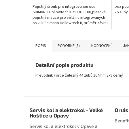
Pojistný šroub pro integrovanou osu
bez pouz
SHIMANO Hollowtech II. Y1F811100,plasová
26 zuby
pojistná matice pro většinu integrovaných
os klik Shimano Hollowtech II, průměr závitu
20 mm
POPIS
PODOBNÉ (8)
HODNOCENÍ
JAK
Detailní popis produktu
Převodník Force železný 44 zubů 104mm 3x9 černý
Z
á
Servis kol a elektrokol - Velké
O nás
p
Hoštice u Opavy
a
Benefi
t
Servis kol a elektrokol v Opavě a