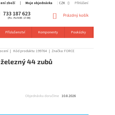
cení zboží
Moje objednávka
CZK
Přihlášení
733 187 623
NÁKUPNÍ
Prázdný košík
(Po - Pá 9:00 - 17:00)
KOŠÍK
Příslušenství
Komponenty
Poukázky
Výprodej
ocení
Kód produktu:
199764
Značka:
FORCE
 železný 44 zubů
Objednávku doručíme
10.8.2026