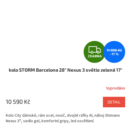
Z
11 990 Kč
–11 %
ZDARMA
D
kolo STORM Barcelona 28" Nexus 3 světle zelená 17''
A
R
Vyprodáno
M
10 590 Kč
DETAIL
A
Kolo City dámské, rám ocel, nosič, dvojté ráfky Al, náboj Shimano
Nexus 3°, sedlo gel, komfortní gripy, led osvětlení.