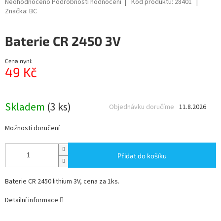
Průměrné
Neohodnoceno
Podrobnosti hodnocení
Kód produktu:
28401
hodnocení
Značka:
BC
produktu
je
Baterie CR 2450 3V
0,0
z
5
Cena nyní:
hvězdiček.
49 Kč
Měrná
cena:
Skladem
(3 ks)
Objednávku doručíme
11.8.2026
Možnosti doručení
Přidat do košíku
Baterie CR 2450 lithium 3V, cena za 1ks.
Detailní informace