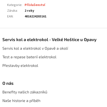
Kategorie
:
Příslušenství
Záruka
:
2 roky
EAN
:
4016224203161
Z
á
Servis kol a elektrokol - Velké Hoštice u Opavy
p
a
Servis kol a elektrokol v Opavě a okolí
t
í
Test a repase baterií elektrokol
Přestavby elektrokol
O nás
Benefity našich zákazníků
Naše historie a příběh