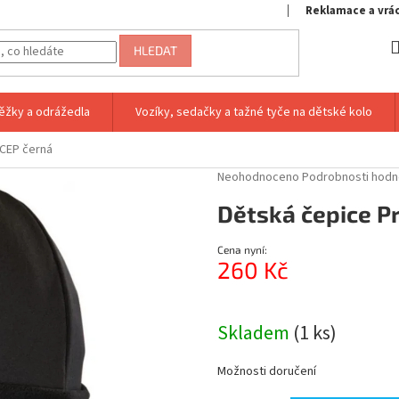
Reklamace a vrá
HLEDAT
ěžky a odrážedla
Vozíky, sedačky a tažné tyče na dětské kolo
 CEP černá
Průměrné
Neohodnoceno
Podrobnosti hodn
hodnocení
Dětská čepice P
produktu
je
0,0
Cena nyní:
z
260 Kč
5
hvězdiček.
Měrná
cena:
Skladem
(1 ks)
Možnosti doručení