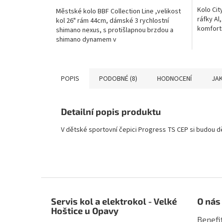
Kolo Cit
Městské kolo BBF Collection Line ,velikost
ráfky Al
kol 26" rám 44cm, dámské 3 rychlostní
komfortn
shimano nexus, s protišlapnou brzdou a
shimano dynamem v
náboji,blatníky,stojan,přední a zadní...
POPIS
PODOBNÉ (8)
HODNOCENÍ
JAK
Detailní popis produktu
V dětské sportovní čepici Progress TS CEP si budou dě
Z
á
Servis kol a elektrokol - Velké
O nás
p
Hoštice u Opavy
a
Benefi