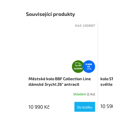
Související produkty
Kód:
1004007
Z
11 690
Kč
ZDARMA
D
–5 %
A
Městské kolo BBF Collection Line
kolo S
R
dámské 3rychl 26" antracit
světle 
M
A
Skladem
(1 ks)
10 59
10 990 Kč
Do košíku