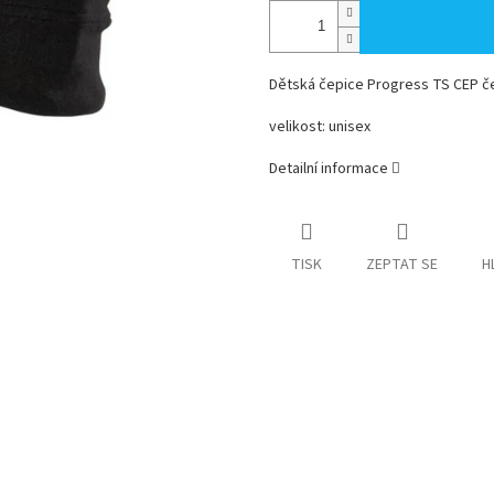
Dětská čepice Progress TS CEP č
velikost: unisex
Detailní informace
TISK
ZEPTAT SE
H