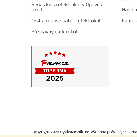
t
Servis kol a elektrokol v Opavě a
í
okolí
Naše h
Test a repase baterií elektrokol
Kontak
Přestavby elektrokol
Copyright 2026
CykloNovák.cz
. Všechna práva vyhrazena