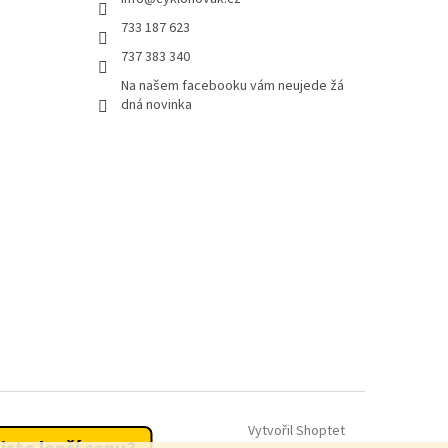
733 187 623
737 383 340
Na našem facebooku vám neujede žá
dná novinka
Vytvořil Shoptet