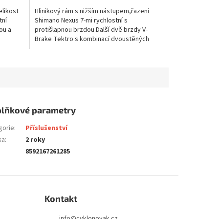
elikost
Hlinikový rám s nižším nástupem,řazení
tní
Shimano Nexus 7-mi rychlostní s
ou a
protišlapnou brzdou.Další dvě brzdy V-
Brake Tektro s kombinací dvoustěných
..
černých hlinikových ráfku s...
lňkové parametry
gorie
:
Příslušenství
ka
:
2 roky
8592167261285
Kontakt
info
@
cyklonovak.cz