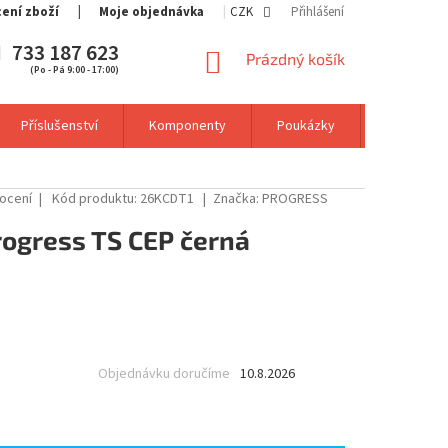
cení zboží
Moje objednávka
CZK
Přihlášení
733 187 623
NÁKUPNÍ
Prázdný košík
(Po - Pá 9:00 - 17:00)
KOŠÍK
Příslušenství
Komponenty
Poukázky
Výprodej
ocení
Kód produktu:
26KCDT1
Značka:
PROGRESS
rogress TS CEP černá
Objednávku doručíme
10.8.2026