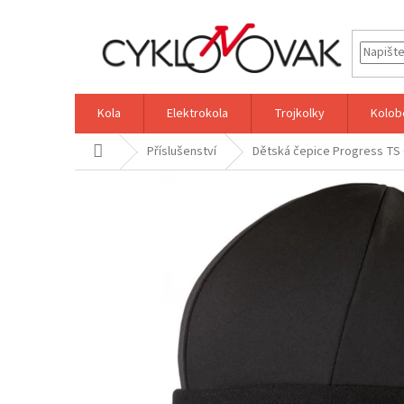
Přejít
na
obsah
Kola
Elektrokola
Trojkolky
Kolob
Domů
Příslušenství
Dětská čepice Progress TS