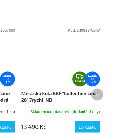
:
1005660
Kód:
148838/CER3
Z
11 990
14 990
Kč
Kč
ZDARMA
D
–8 %
–10 %
A
Další
 Line
Městská kola BBF "Collection Line"
produkt
R
odrá
26" 7rychl. ND
M
A
dem
(1 ks)
Skladem u dodavatele (dodání 1-3 dny)
13 490 Kč
košíku
Do košíku