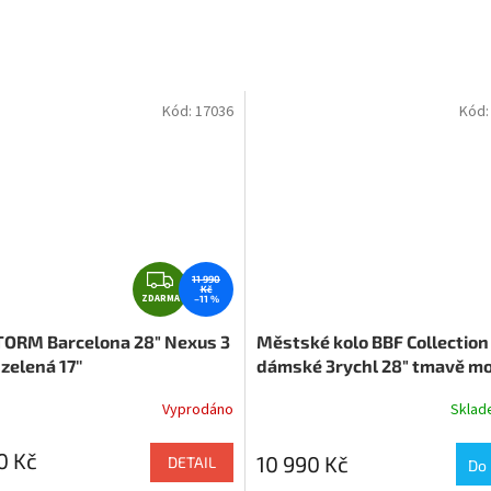
Kód:
17036
Kód
Z
11 990
Kč
ZDARMA
D
–11 %
A
TORM Barcelona 28" Nexus 3
Městské kolo BBF Collection
R
zelená 17''
dámské 3rychl 28" tmavě m
M
A
Vyprodáno
Skla
0 Kč
10 990 Kč
DETAIL
Do 