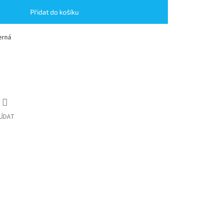
Přidat do košíku
erná
LÍDAT