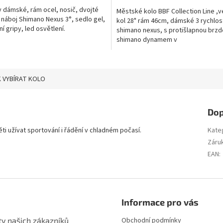
y dámské, rám ocel, nosič, dvojté
Městské kolo BBF Collection Line ,v
, náboj Shimano Nexus 3°, sedlo gel,
kol 28" rám 46cm, dámské 3 rychlos
í gripy, led osvětlení.
shimano nexus, s protišlapnou brzd
shimano dynamem v
náboji,blatníky,stojan,přední a zadní.
 VYBÍRAT KOLO
Dop
ti užívat sportování i řádění v chladném počasí.
Kate
Záru
EAN
:
Informace pro vás
ty našich zákazníků
Obchodní podmínky