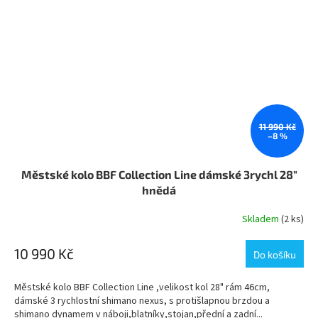
11 990 Kč
–8 %
Městské kolo BBF Collection Line dámské 3rychl 28"
hnědá
Skladem
(2 ks)
10 990 Kč
Do košíku
Městské kolo BBF Collection Line ,velikost kol 28" rám 46cm,
dámské 3 rychlostní shimano nexus, s protišlapnou brzdou a
shimano dynamem v náboji,blatníky,stojan,přední a zadní...