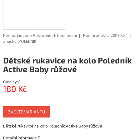
Průměrné
Neohodnoceno
Podrobnosti hodnocení
Kód produktu:
200202/4
hodnocení
Značka:
POLEDNIK
produktu
je
Dětské rukavice na kolo Poledník
0,0
z
Active Baby růžové
5
hvězdiček.
Cena nyní:
180 Kč
Měrná
cena:
ZVOLTE VARIANTU
Dětské rukavice na kolo Poledník Active Baby růžové
Detailní informace