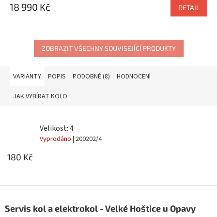
18 990 Kč
DETAIL
ZOBRAZIT VŠECHNY SOUVISEJÍCÍ PRODUKTY
VARIANTY
POPIS
PODOBNÉ (8)
HODNOCENÍ
JAK VYBÍRAT KOLO
Velikost: 4
Vyprodáno
| 200202/4
180 Kč
Z
á
Servis kol a elektrokol - Velké Hoštice u Opavy
p