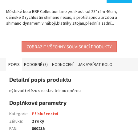
Městské kolo BBF Collection Line ,velikost kol 28" rám 46cm,
dámské 3 rychlostní shimano nexus, s protišlapnou brzdou a
shimano dynamem v náboji,blatníky,stojan,přední a zadní...
ZOBRAZIT VŠECHNY SOUVISEJÍCÍ PRODUKTY
POPIS
PODOBNÉ (8)
HODNOCENÍ
JAK VYBÍRAT KOLO
Detailní popis produktu
nýtovač řetězu s nastavitelnou opěrou
Doplňkové parametry
Kategorie
:
Příslušenství
Záruka
:
2 roky
EAN
:
800235