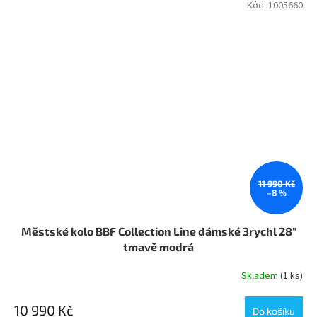
Kód:
1005660
11 990 Kč
–8 %
Městské kolo BBF Collection Line dámské 3rychl 28"
tmavě modrá
Skladem
(1 ks)
10 990 Kč
Do košíku