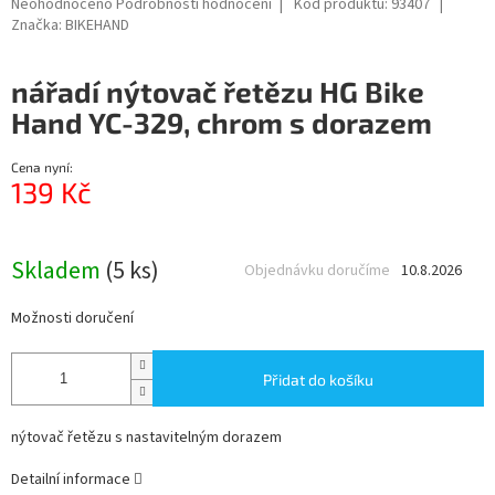
Průměrné
Neohodnoceno
Podrobnosti hodnocení
Kód produktu:
93407
hodnocení
Značka:
BIKEHAND
produktu
je
nářadí nýtovač řetězu HG Bike
0,0
z
Hand YC-329, chrom s dorazem
5
hvězdiček.
Cena nyní:
139 Kč
Měrná
cena:
Skladem
(5 ks)
Objednávku doručíme
10.8.2026
Možnosti doručení
Přidat do košíku
nýtovač řetězu s nastavitelným dorazem
Detailní informace