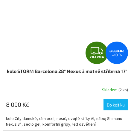
Z
8 990 Kč
–10 %
ZDARMA
D
kolo STORM Barcelona 28" Nexus 3 matně stříbrná 17''
A
R
Skladem
(2 ks)
M
8 090 Kč
Do košíku
A
kolo City dámské, rám ocel, nosič, dvojté ráfky Al, náboj Shimano
Nexus 3°, sedlo gel, komfortní gripy, led osvětlení