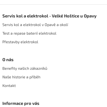
Z
á
Servis kol a elektrokol - Velké Hoštice u Opavy
p
a
Servis kol a elektrokol v Opavě a okolí
t
í
Test a repase baterií elektrokol
Přestavby elektrokol
O nás
Benefity našich zákazníků
Naše historie a příběh
Kontakt
Informace pro vás