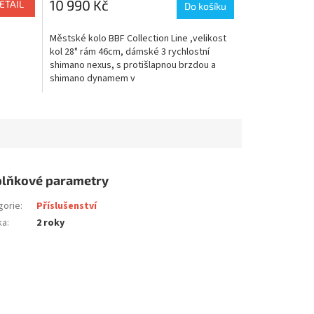
10 990 Kč
ETAIL
Do košíku
Městské kolo BBF Collection Line ,velikost
kol 28" rám 46cm, dámské 3 rychlostní
shimano nexus, s protišlapnou brzdou a
shimano dynamem v
náboji,blatníky,stojan,přední a zadní...
lňkové parametry
gorie
:
Příslušenství
ka
:
2 roky