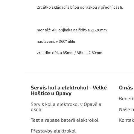
Zrcátko skládací s bílou odrazkou v přední části.
montáž: Alu objímka na řidítka 21-26mm
nastavení: v 360° úhlu
zrcadlo: délka 85mm / šířka až 60mm
Z
á
Servis kol a elektrokol - Velké
O nás
p
Hoštice u Opavy
a
Benefi
t
Servis kol a elektrokol v Opavě a
í
okolí
Naše h
Test a repase baterií elektrokol
Kontak
Přestavby elektrokol