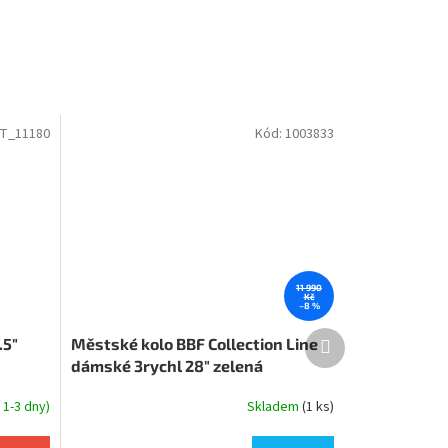
T_11180
Kód:
1003833
11 990
Kč
–8 %
Další
.5"
Městské kolo BBF Collection Line
produkt
dámské 3rychl 28" zelená
1-3 dny)
Skladem
(1 ks)