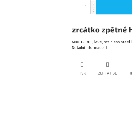
zrcátko zpětné 
M801L-FR01, levé, stainless steel 
Detailní informace
TISK
ZEPTAT SE
H