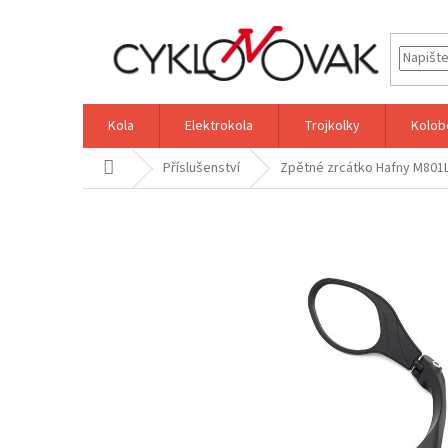
Přejít
na
obsah
Kola
Elektrokola
Trojkolky
Kolob
Domů
Příslušenství
Zpětné zrcátko Hafny M801L