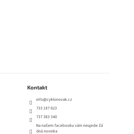
Kontakt
info
@
cyklonovak.cz
733 187 623
737 383 340
Na našem facebooku vám neujede žá
dná novinka