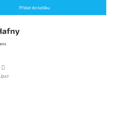
Přidat do košíku
Hafny
lens
LÍDAT