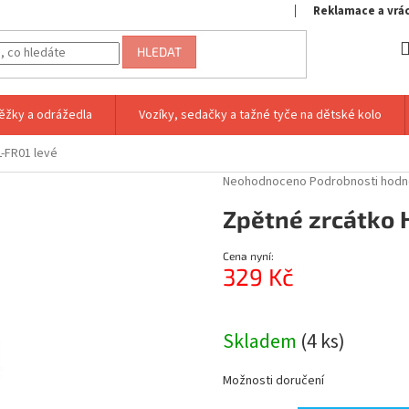
Reklamace a vrá
HLEDAT
ěžky a odrážedla
Vozíky, sedačky a tažné tyče na dětské kolo
-FR01 levé
Průměrné
Neohodnoceno
Podrobnosti hodn
hodnocení
Zpětné zrcátko 
produktu
je
0,0
Cena nyní:
z
329 Kč
5
hvězdiček.
Měrná
cena:
Skladem
(4 ks)
Možnosti doručení