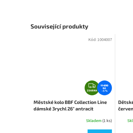
Související produkty
Kód:
1004007
Z
11 690
Kč
ZDARMA
D
–5 %
A
Městské kolo BBF Collection Line
Dětské
R
dámské 3rychl 26" antracit
červe
M
A
Skladem
(1 ks)
Skl