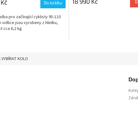
18 990 Kč
 Kč
D
Do košíku
volba pro začínající cyklisty 95-110
i vidlice jsou vyrobeny z hliníku,
t cca 6,2 kg
 VYBÍRAT KOLO
Dop
Kate
Záru