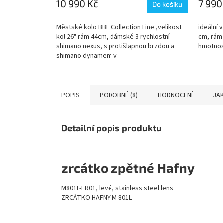
10 990 Kč
7 990
Do košíku
Městské kolo BBF Collection Line ,velikost
ideální 
kol 26" rám 44cm, dámské 3 rychlostní
cm, rám 
shimano nexus, s protišlapnou brzdou a
hmotnos
shimano dynamem v
náboji,blatníky,stojan,přední a zadní...
POPIS
PODOBNÉ (8)
HODNOCENÍ
JAK
Detailní popis produktu
zrcátko zpětné Hafny
M801L-FR01, levé, stainless steel lens
ZRCÁTKO HAFNY M 801L