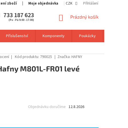
cení zboží
Moje objednávka
CZK
Přihlášení
733 187 623
NÁKUPNÍ
Prázdný košík
(Po - Pá 9:00 - 17:00)
KOŠÍK
Příslušenství
Komponenty
Poukázky
Výprodej
ocení
Kód produktu:
790025
Značka:
HAFNY
Hafny M801L-FR01 levé
Objednávku doručíme
12.8.2026