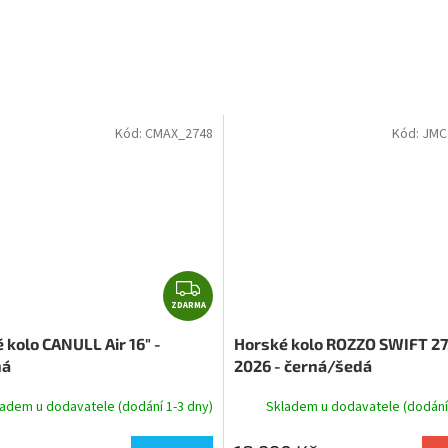
Kód:
CMAX_2748
Kód:
JMC
Z
ZDARMA
D
A
 kolo CANULL Air 16" -
Horské kolo ROZZO SWIFT 27
R
ná
2026 - černá/šedá
M
A
adem u dodavatele (dodání 1-3 dny)
Skladem u dodavatele (dodání 