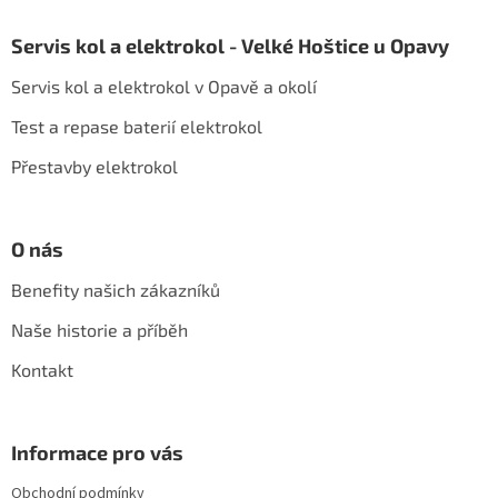
Z
á
Servis kol a elektrokol - Velké Hoštice u Opavy
p
a
Servis kol a elektrokol v Opavě a okolí
t
í
Test a repase baterií elektrokol
Přestavby elektrokol
O nás
Benefity našich zákazníků
Naše historie a příběh
Kontakt
Informace pro vás
Obchodní podmínky