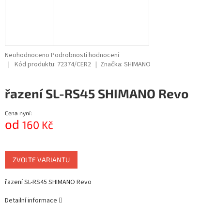
Průměrné
Neohodnoceno
Podrobnosti hodnocení
hodnocení
Kód produktu:
72374/CER2
Značka:
SHIMANO
produktu
je
řazení SL-RS45 SHIMANO Revo
0,0
z
5
Cena nyní:
hvězdiček.
od
160 Kč
Měrná
cena:
ZVOLTE VARIANTU
řazení SL-RS45 SHIMANO Revo
Detailní informace