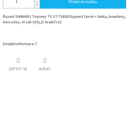
Přidat do košíku
Řazení SHIMANO Tourney TX ST-TX800 8speed černé + lanka, bowdeny,
koncovky, Al zak.nýty,(v krabičce).
Detailní informace
ZEPTAT SE
HLÍDAT