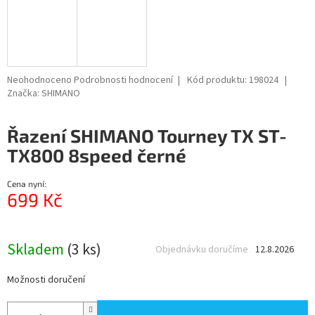
Průměrné
Neohodnoceno
Podrobnosti hodnocení
Kód produktu:
198024
hodnocení
Značka:
SHIMANO
produktu
je
Řazení SHIMANO Tourney TX ST-
0,0
z
TX800 8speed černé
5
hvězdiček.
Cena nyní:
699 Kč
Měrná
cena:
Skladem
(3 ks)
Objednávku doručíme
12.8.2026
Možnosti doručení