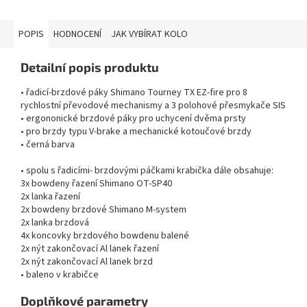
POPIS
HODNOCENÍ
JAK VYBÍRAT KOLO
Detailní popis produktu
• řadicí-brzdové páky Shimano Tourney TX EZ-fire pro 8
rychlostní převodové mechanismy a 3 polohové přesmykače SIS
• ergononické brzdové páky pro uchycení dvěma prsty
• pro brzdy typu V-brake a mechanické kotoučové brzdy
• černá barva
• spolu s řadicími- brzdovými páčkami krabička dále obsahuje:
3x bowdeny řazení Shimano OT-SP40
2x lanka řazení
2x bowdeny brzdové Shimano M-system
2x lanka brzdová
4x koncovky brzdového bowdenu balené
2x nýt zakončovací Al lanek řazení
2x nýt zakončovací Al lanek brzd
• baleno v krabičce
Doplňkové parametry