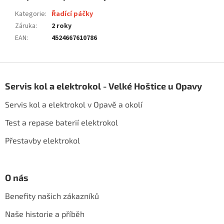
Kategorie
:
Řadící páčky
Záruka
:
2 roky
EAN
:
4524667610786
Z
á
Servis kol a elektrokol - Velké Hoštice u Opavy
p
a
Servis kol a elektrokol v Opavě a okolí
t
í
Test a repase baterií elektrokol
Přestavby elektrokol
O nás
Benefity našich zákazníků
Naše historie a příběh