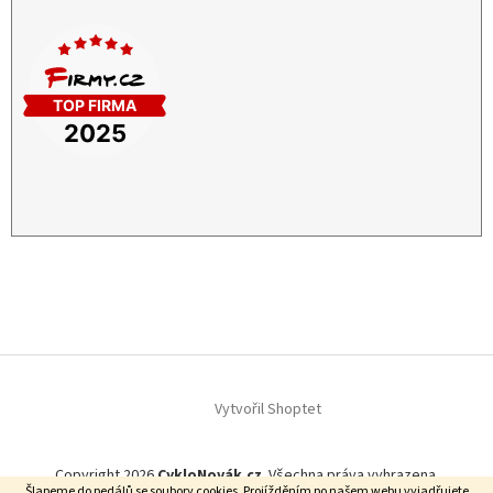
Vytvořil Shoptet
Copyright 2026
CykloNovák.cz
. Všechna práva vyhrazena.
Šlapeme do pedálů se soubory cookies. Projížděním po našem webu vyjadřujete